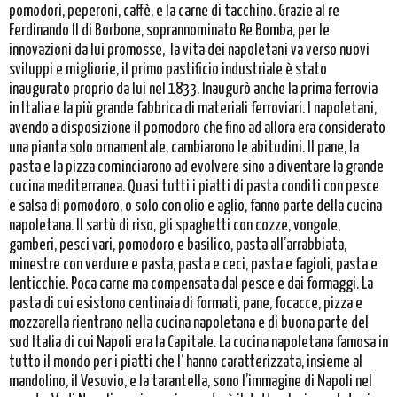
pomodori, peperoni, caffè, e la carne di tacchino. Grazie al re
Ferdinando II di Borbone, soprannominato Re Bomba, per le
innovazioni da lui promosse, la vita dei napoletani va verso nuovi
sviluppi e migliorie, il primo pastificio industriale è stato
inaugurato proprio da lui nel 1833. Inaugurò anche la prima ferrovia
in Italia e la più grande fabbrica di materiali ferroviari. I napoletani,
avendo a disposizione il pomodoro che fino ad allora era considerato
una pianta solo ornamentale, cambiarono le abitudini. Il pane, la
pasta e la pizza cominciarono ad evolvere sino a diventare la grande
cucina mediterranea. Quasi tutti i piatti di pasta conditi con pesce
e salsa di pomodoro, o solo con olio e aglio, fanno parte della cucina
napoletana. Il sartù di riso, gli spaghetti con cozze, vongole,
gamberi, pesci vari, pomodoro e basilico, pasta all’arrabbiata,
minestre con verdure e pasta, pasta e ceci, pasta e fagioli, pasta e
lenticchie. Poca carne ma compensata dal pesce e dai formaggi. La
pasta di cui esistono centinaia di formati, pane, focacce, pizza e
mozzarella rientrano nella cucina napoletana e di buona parte del
sud Italia di cui Napoli era la Capitale. La cucina napoletana famosa in
tutto il mondo per i piatti che l’ hanno caratterizzata, insieme al
mandolino, il Vesuvio, e la tarantella, sono l’immagine di Napoli nel