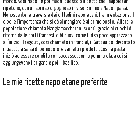
mondo. Vedi Napoli e poi muori, questo è il detto che i napoletani
ripetono, con un sorriso orgoglioso in viso. Simmo a Napoli paisà.
Nonostante le traversie dei cittadini napoletani, l’ alimentazione, il
cibo, e l’importanza che si dà al mangiare è al primo posto. Allora la
popolazione chiamata Mangiamaccheroni scoprì, grazie ai cuochi di
ritorno dalle corti francesi, cibi nuovi come il riso poco apprezzato
all’inizio, il ragout , cosi chiamato in Francial, il Gateau poi diventato
il Gattò, la salsa di pomodoro, e vari altri prodotti. Così la pasta
iniziò ad essere condita con successo, con la pummarola, a cui si
aggiungevano l’origano e poi il basilico.
Le mie ricette napoletane preferite