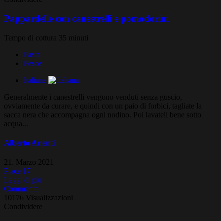
Pappardelle con canestrelli e pomodorini
Tempo di cottura 35 minuti
Pasta
Pesce
Italiana
Generalmente i canestrelli vengono venduti senza guscio,
ovviamente da curare, e quindi con un paio di forbici, tagliate la
sacca nera che accompagna ogni nodino. Poi lavateli bene sotto
acqua...
Alberto Arienti
21. Marzo 2021
Piace
17
Leggi di più
Commento
10176 Visualizzazioni
Condividere