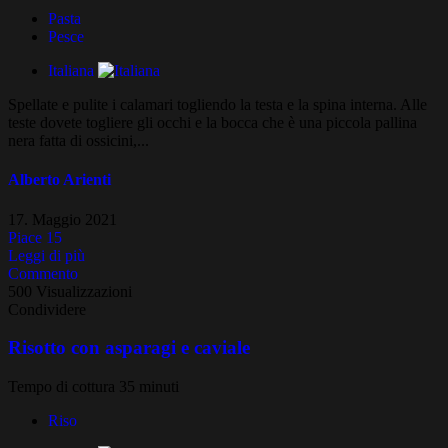
Pasta
Pesce
Italiana
Spellate e pulite i calamari togliendo la testa e la spina interna. Alle
teste dovete togliere gli occhi e la bocca che è una piccola pallina
nera fatta di ossicini,...
Alberto Arienti
17. Maggio 2021
Piace
15
Leggi di più
Commento
500 Visualizzazioni
Condividere
Risotto con asparagi e caviale
Tempo di cottura 35 minuti
Riso