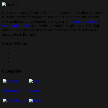
Ciao a tutti sono Alberto Arienti e sono uno chef da oltre 40 anni e
la cucina per me è una grande passione. Con questo sito web mi
sono prefissato di reinterpretare la cucina con
ricette innovative
e
ricette tradizionali
, rendendole generalmente più accessibili. Quì
troverai una selezione di piatti che potrai cucinare da solo senza
grandi sforzi. Provalo!
Social Media
Categorie
Antipasti
Carni