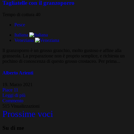
Tagliatelle con il granzoporro
Tempo di cottura 40
Pesce
Italiana
Veneziana
Il granzoporro è un grosso granchio, molto gustoso e affine alla
granseola. La preparazione non è proprio semplice, e richiesta un
pochino di conoscenza di questo grosso crostaceo. Per prima...
Alberto Arienti
19. Marzo 2021
Piace
11
Leggi di più
Commento
515 Visualizzazioni
Prossime voci
Su di me