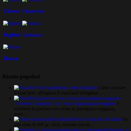
Cinese
Francese
Inglese
Italiana
Russa
Ricette popolari
Roast beef all’inglese
Come cucinare
il roast beef all'inglese Il roast beef all'inglese…
Tortelloni di porcino con crema di parmigiano reggiano
I
tortelloni di porcino con crema di parmigiano reggiano,
sono…
Filetto di orata alla Siciliana
Da
una orata di 400 gr. circa, ricavate con un…
Branzino al