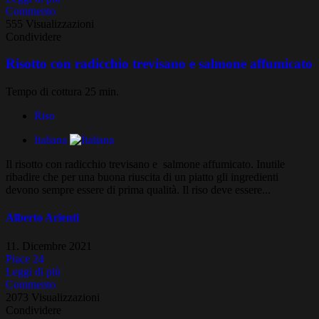
Commento
555 Visualizzazioni
Condividere
Risotto con radicchio trevisano e salmone affumicato
Tempo di cottura 25 min.
Riso
Italiana
Il risotto con radicchio trevisano e salmone affumicato. Inutile
ribadire che per una buona riuscita di un piatto gli ingredienti
devono sempre essere di prima qualità. Il riso deve essere...
Alberto Arienti
11. Dicembre 2021
Piace
24
Leggi di più
Commento
2073 Visualizzazioni
Condividere