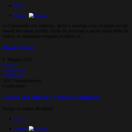
Pasta
Italiana
Le Calamarata con salmone, porro e asparagi sono un piatto per gli
amanti dei sapori insoliti. Facile da preparare e anche molto bello da
vedere, le calamarate vengono prodotte in...
Alberto Arienti
9. Maggio 2022
Piace
24
Leggi di più
Commento
1031 Visualizzazioni
Condividere
Risotto con salmone, verzotto e peperoni
Tempo di cottura 40 minuti
Riso
Italiana