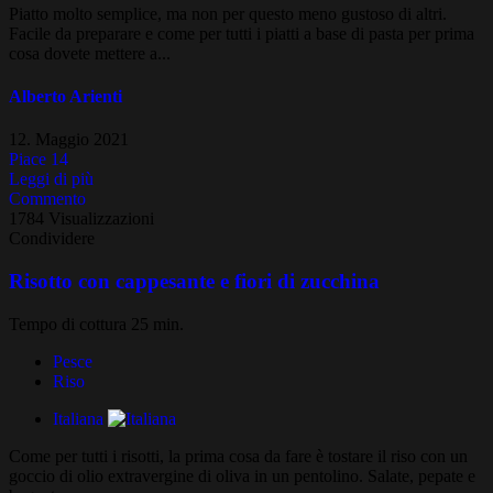
Piatto molto semplice, ma non per questo meno gustoso di altri.
Facile da preparare e come per tutti i piatti a base di pasta per prima
cosa dovete mettere a...
Alberto Arienti
12. Maggio 2021
Piace
14
Leggi di più
Commento
1784 Visualizzazioni
Condividere
Risotto con cappesante e fiori di zucchina
Tempo di cottura 25 min.
Pesce
Riso
Italiana
Come per tutti i risotti, la prima cosa da fare è tostare il riso con un
goccio di olio extravergine di oliva in un pentolino. Salate, pepate e