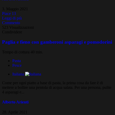
3. Maggio 2021
Piace
13
Leggi di più
Commento
523 Visualizzazioni
Condividere
Paglia e fieno con gamberoni asparagi e pomodorini
Tempo di cottura 40 min.
Pasta
Pesce
Italiana
Come per ogni piatto a base di pasta, la prima cosa da fare è di
mettere a bollire una pentola di acqua salata. Per una persona, pulite
4 asparagi e...
Alberto Arienti
28. Aprile 2021