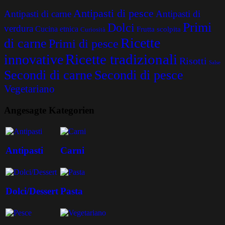
Antipasti di pesce
Antipasti di carne
Antipasti di
Primi
Dolci
verdura
Cucina etnica
Frutta scolpita
Curiosità
Ricette
di carne
Primi di pesce
Ricette tradizionali
innovative
Risotti
Salse
Secondi di carne
Secondi di pesce
Vegetariano
Angesagte Kategorien
Antipasti
Carni
Dolci/Dessert
Pasta