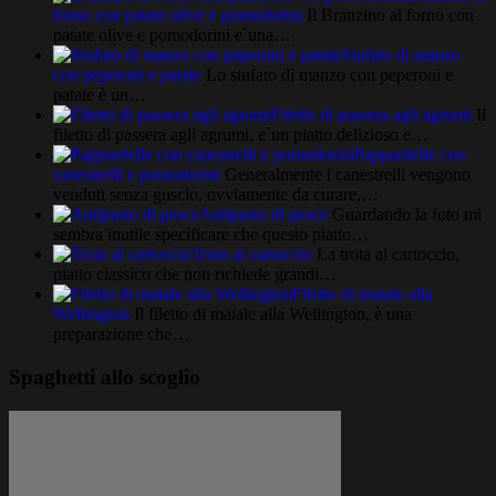
forno con patate olive e pomodorini
Il Branzino al forno con
patate olive e pomodorini e`una…
Stufato di manzo
con peperoni e patate
Lo stufato di manzo con peperoni e
patate è un…
Filetto di passera agli agrumi
Il
filetto di passera agli agrumi, e`un piatto delizioso e…
Pappardelle con
canestrelli e pomodorini
Generalmente i canestrelli vengono
venduti senza guscio, ovviamente da curare,…
Antipasto di pesce
Guardando la foto mi
sembra inutile specificare che questo piatto…
Trota al cartoccio
La trota al cartoccio,
piatto classico che non richiede grandi…
Filetto di maiale alla
Wellington
Il filetto di maiale alla Wellington, è una
preparazione che…
Spaghetti allo scoglio