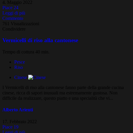
4. Maggio 2022
Piace
24
Leggi di più
Commento
761 Visualizzazioni
Condividere
Vermicelli di riso alla cantonese
Tempo di cottura 40 min.
Pesce
Riso
Cinese
I Vermicelli di riso alla cantonese fanno parte della grande cucina
cinese, ricca di sapori inusuali ma estremamente gustosa. Non
difficile da realizzare, questo piatto e una specialità che vi...
Alberto Arienti
17. Febbraio 2022
Piace
19
Leggi di più