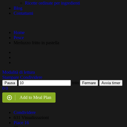
Ricette ordinate per ingredienti
Blog
Contattami
Home
Pesce
Merluzzo fritto in pastella
Modalità di lettura
Stampare
Condividere
min
Pausa
Fermare
Avvia timer
0
0
Add to Meal Plan
Condividere
631 Visualizzazioni
Piace
16