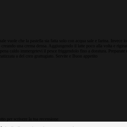
ale vuole che la pastella sia fatta solo con acqua sale e farina. Invece i
o creando una crema densa. Aggiungendo il latte poco alla volta e rigira
pena caldo immergetevi il pesce friggendolo fino a doratura. Preparate un
tizzata a del cren grattugiato. Servite e Buon appetito
tto per scrivere la tua recensione