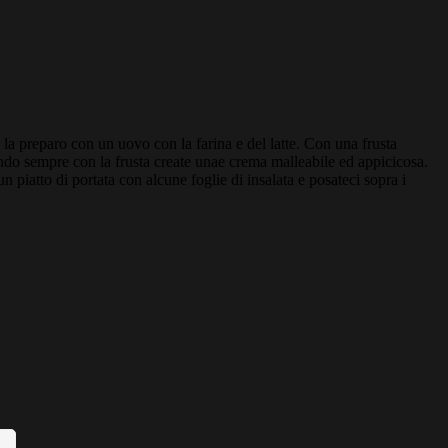
o la preparo con un uovo con la farina e del latte. Con una frusta
ndo sempre con la frusta create unae crema malleabile ed appicicosa.
 piatto di portata con alcune foglie di insalata e posateci sopra i