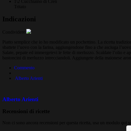
1\2 Cucchiaino di
Cren
Tritato
Indicazioni
Condividere
Piatto semplice che io ho modificato un pochettino. La ricetta tradizion
sbattete l’uovo con la farina, aggiungendone fino a che asciuga l’uov
Salate, pepate ed immergetevi le fette di merluzzo. Scaldate l’olio e ap
bastoncini di merluzzo intrecciandoli. Aggiungete della maionese aroma
Commento
Alberto Arienti
Alberto Arienti
Recensioni di ricette
Non ci sono ancora recensioni per questa ricetta, usa un modulo qui so