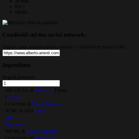
20 min.
Per 1
Medio
Condividi sul tuo social network:
Oppure puoi semplicemente copiare e condividere questo URL
Ingredienti
Regola porzioni:
100-120 Gr. di
Merluzzo
Filetto
1
Uovo
2 Cucchiai di
Farina bianca
50 Ml. di circa
Latte
Sale
Pepe nero
300 Ml. di
Olio di arachidi
1 Cucchiaio di
Maionese