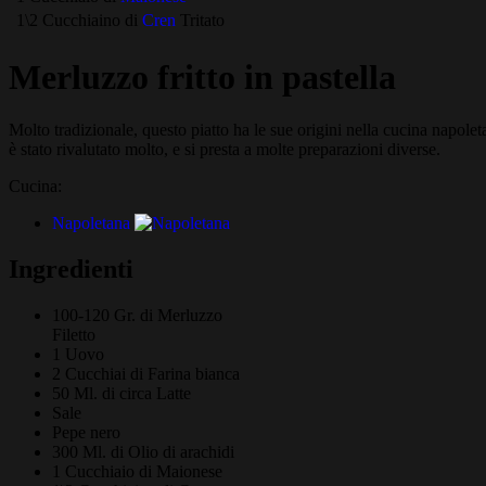
1\2 Cucchiaino di
Cren
Tritato
Merluzzo fritto in pastella
Molto tradizionale, questo piatto ha le sue origini nella cucina napo
è stato rivalutato molto, e si presta a molte preparazioni diverse.
Cucina:
Napoletana
Ingredienti
100-120 Gr. di
Merluzzo
Filetto
1
Uovo
2 Cucchiai di
Farina bianca
50 Ml. di circa
Latte
Sale
Pepe nero
300 Ml. di
Olio di arachidi
1 Cucchiaio di
Maionese