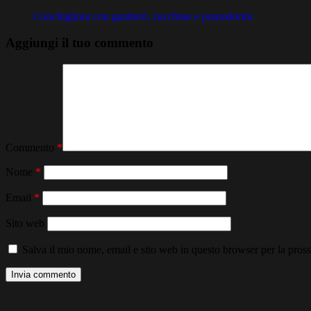
Conchiglioni con gamberi, zucchine e pomodorini
Aggiungi il tuo commento
Commento
*
Nome
*
Email
*
Sito web
Salva il mio nome, email e sito web in questo browser per la pro