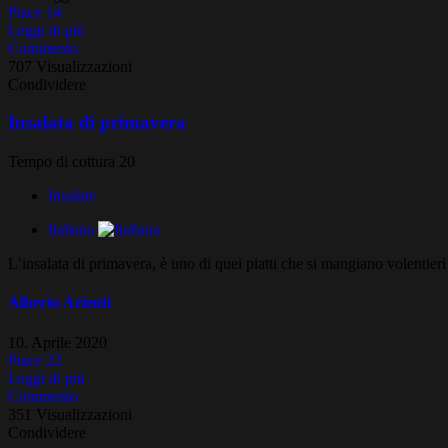
Piace
14
Leggi di più
Commento
707 Visualizzazioni
Condividere
Insalata di primavera
Tempo di cottura 20
Insalate
Italiana
L’insalata di primavera, è uno di quei piatti che si mangiano volentieri
Alberto Arienti
10. Aprile 2020
Piace
22
Leggi di più
Commento
351 Visualizzazioni
Condividere