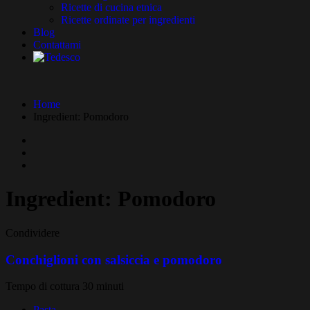
Ricette di cucina etnica
Ricette ordinate per ingredienti
Blog
Contattami
Home
Ingredient:
Pomodoro
Ingredient:
Pomodoro
Condividere
Conchiglioni con salsiccia e pomodoro
Tempo di cottura 30 minuti
Pasta