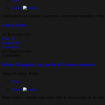
Italiana
Conchiglioni con salsiccia e pomodoro, primo piatto semplice e veloce 
Alberto Arienti
21. Novembre 2022
Piace
19
Leggi di più
Commento
471 Visualizzazioni
Condividere
Filetto di spigola con cipolla di Tropea e verdure
Tempo di cottura 30 min.
Pesce
Italiana
Piatto semplice colorato e per niente difficile da preparare. In un tripudio