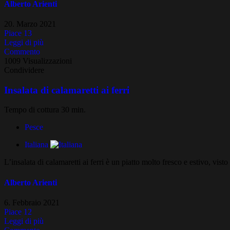
Alberto Arienti
20. Marzo 2021
Piace
13
Leggi di più
Commento
1009 Visualizzazioni
Condividere
Insalata di calamaretti ai ferri
Tempo di cottura 30 min.
Pesce
Italiana
L’insalata di calamaretti ai ferri è un piatto molto fresco e estivo, v
Alberto Arienti
6. Febbraio 2021
Piace
12
Leggi di più