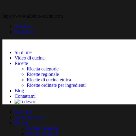
https://www.alberto-arienti.com
Accesso
Registrare
Su di me
Video di cucina
Ricette
Ricetta categorie
Ricette regionale
Ricette di cucina etnica
Ricette ordinate per ingredienti
Blog
Contattami
Su di me
Video di cucina
Ricette
Ricetta categorie
Ricette regionale