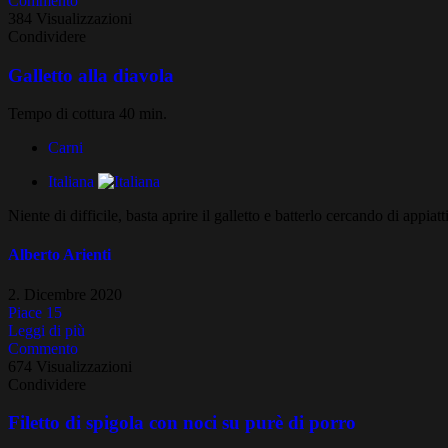
Commento
384 Visualizzazioni
Condividere
Galletto alla diavola
Tempo di cottura 40 min.
Carni
Italiana
Niente di difficile, basta aprire il galletto e batterlo cercando di app
Alberto Arienti
2. Dicembre 2020
Piace
15
Leggi di più
Commento
674 Visualizzazioni
Condividere
Filetto di spigola con noci su purè di porro