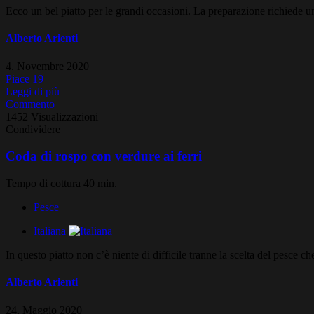
Ecco un bel piatto per le grandi occasioni. La preparazione richiede un p
Alberto Arienti
4. Novembre 2020
Piace
19
Leggi di più
Commento
1452 Visualizzazioni
Condividere
Coda di rospo con verdure ai ferri
Tempo di cottura 40 min.
Pesce
Italiana
In questo piatto non c’è niente di difficile tranne la scelta del pesce c
Alberto Arienti
24. Maggio 2020