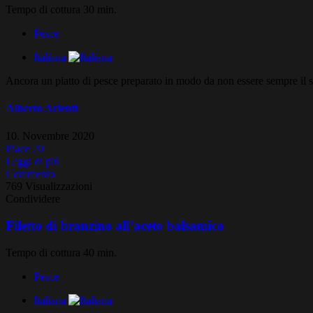
Tempo di cottura 30 min.
Pesce
Italiana
Ancora un piatto di pesce preparato in modo da non essere sempre il soli
Alberto Arienti
10. Novembre 2020
Piace
20
Leggi di più
Commento
769 Visualizzazioni
Condividere
Filetto di branzino all’aceto balsamico
Tempo di cottura 40 min.
Pesce
Italiana