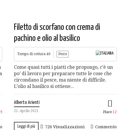
Filetto di scorfano con crema di
pachino e olio al basilico
Tempo di cottura 40
Pesce
a
Come quasi tutti i piatti che propongo, c’è un
a
po’ di lavoro per preparare tutte le cose che
circondano il pesce, ma niente di difficile.
L’olio al basilico si ottiene...
Alberto Arienti
21. Aprile 2021
e
9
Piace
12
Leggi di più
o
726 Visualizzazioni
Commento