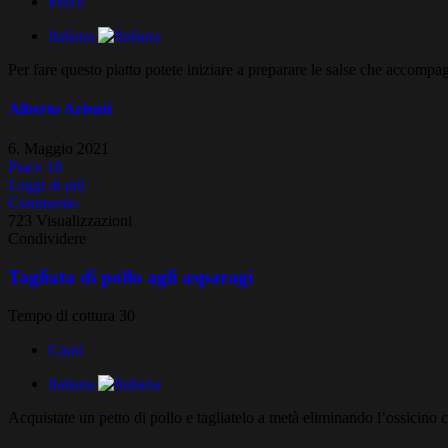
Pesce
Italiana
Per fare questo piatto potete iniziare a preparare le salse che accompa
Alberto Arienti
6. Maggio 2021
Piace
18
Leggi di più
Commento
723 Visualizzazioni
Condividere
Tagliata di pollo agli asparagi
Tempo di cottura 30
Carni
Italiana
Acquistate un petto di pollo e tagliatelo a metà eliminando l’ossicino c