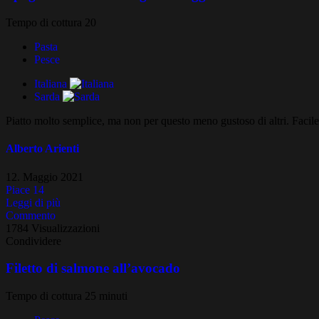
Tempo di cottura 20
Pasta
Pesce
Italiana
Sarda
Piatto molto semplice, ma non per questo meno gustoso di altri. Facile d
Alberto Arienti
12. Maggio 2021
Piace
14
Leggi di più
Commento
1784 Visualizzazioni
Condividere
Filetto di salmone all’avocado
Tempo di cottura 25 minuti