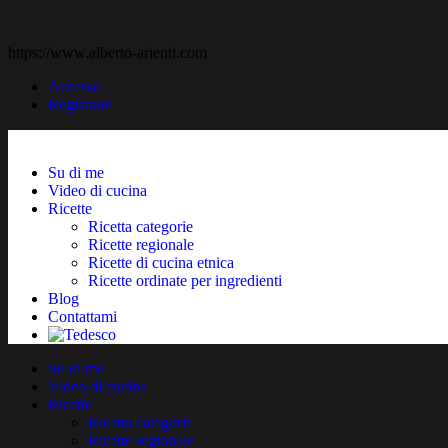
https://www.alberto-arienti.com
Accesso
Registrare
Su di me
Video di cucina
Ricette
Ricetta categorie
Ricette regionale
Ricette di cucina etnica
Ricette ordinate per ingredienti
Blog
Contattami
Su di me
Video di cucina
Ricette
Ricetta categorie
Ricette regionale