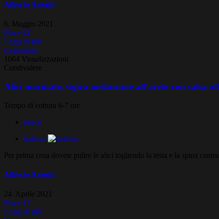
Alberto Arienti
6. Maggio 2021
Piace
12
Leggi di più
Commento
1064 Visualizzazioni
Condividere
Alici marinate, sopra melanzane all’aceto con salsa al
Tempo di cottura 6-7 ore
Pesce
Italiana
Per prima cosa dovete pulire le alici togliendo la testa e la spina centr
Alberto Arienti
24. Aprile 2021
Piace
11
Leggi di più