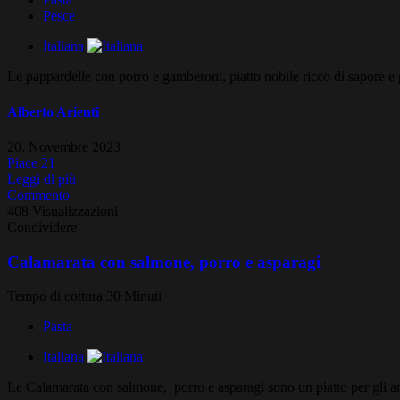
Pesce
Italiana
Le pappardelle con porro e gamberoni, piatto nobile ricco di sapore e pr
Alberto Arienti
20. Novembre 2023
Piace
21
Leggi di più
Commento
408 Visualizzazioni
Condividere
Calamarata con salmone, porro e asparagi
Tempo di cottura 30 Minuti
Pasta
Italiana
Le Calamarata con salmone, porro e asparagi sono un piatto per gli ama