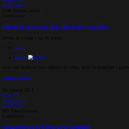
Leggi di più
Commento
1108 Visualizzazioni
Condividere
Filetto di orata con chips di cipolle e zucchine
Tempo di cottura 1 ora 30 minuti
Pesce
Italiana
Ecco una ricetta un poco diversa dal solito, facile da preparare e gus
Alberto Arienti
29. Ottobre 2021
Piace
18
Leggi di più
Commento
609 Visualizzazioni
Condividere
Spaghetti con la bottarga di muggine