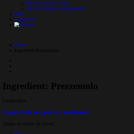
Ricette di cucina etnica
Ricette ordinate per ingredienti
Blog
Contattami
Home
Ingredient:
Prezzemolo
Ingredient:
Prezzemolo
Condividere
Pappardelle con porro e gamberoni
Tempo di cottura 20 minuti
Pasta