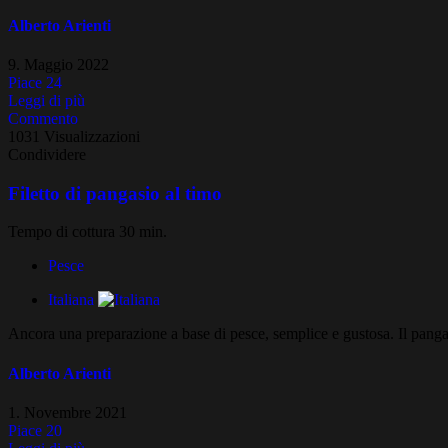
Alberto Arienti
9. Maggio 2022
Piace
24
Leggi di più
Commento
1031 Visualizzazioni
Condividere
Filetto di pangasio al timo
Tempo di cottura 30 min.
Pesce
Italiana
Ancora una preparazione a base di pesce, semplice e gustosa. Il panga
Alberto Arienti
1. Novembre 2021
Piace
20