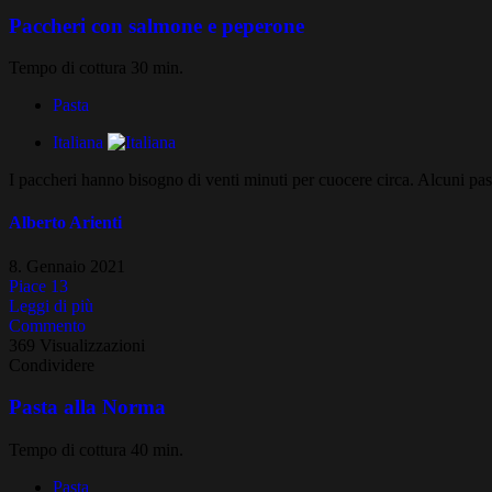
Paccheri con salmone e peperone
Tempo di cottura 30 min.
Pasta
Italiana
I paccheri hanno bisogno di venti minuti per cuocere circa. Alcuni pas
Alberto Arienti
8. Gennaio 2021
Piace
13
Leggi di più
Commento
369 Visualizzazioni
Condividere
Pasta alla Norma
Tempo di cottura 40 min.
Pasta