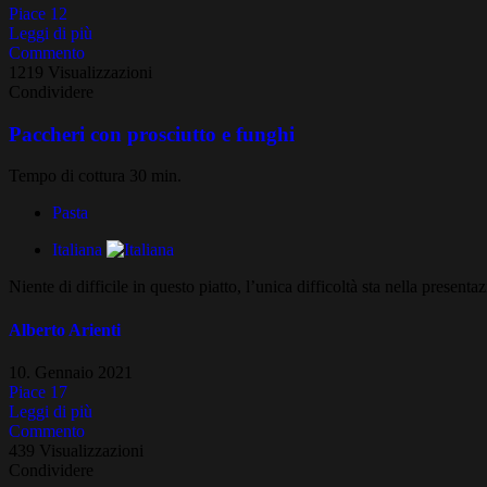
Piace
12
Leggi di più
Commento
1219 Visualizzazioni
Condividere
Paccheri con prosciutto e funghi
Tempo di cottura 30 min.
Pasta
Italiana
Niente di difficile in questo piatto, l’unica difficoltà sta nella presen
Alberto Arienti
10. Gennaio 2021
Piace
17
Leggi di più
Commento
439 Visualizzazioni
Condividere