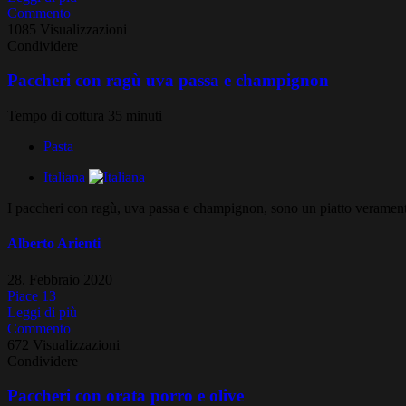
Commento
1085 Visualizzazioni
Condividere
Paccheri con ragù uva passa e champignon
Tempo di cottura 35 minuti
Pasta
Italiana
I paccheri con ragù, uva passa e champignon, sono un piatto veramente r
Alberto Arienti
28. Febbraio 2020
Piace
13
Leggi di più
Commento
672 Visualizzazioni
Condividere
Paccheri con orata porro e olive