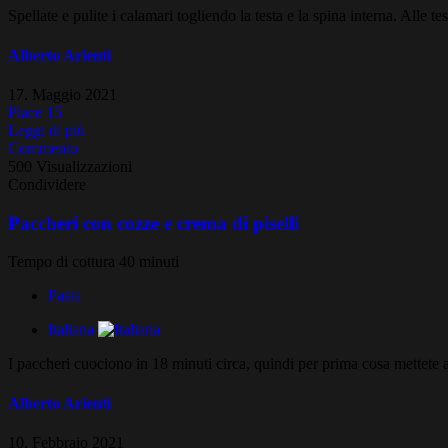
Spellate e pulite i calamari togliendo la testa e la spina interna. Alle te
Alberto Arienti
17. Maggio 2021
Piace
15
Leggi di più
Commento
500 Visualizzazioni
Condividere
Paccheri con cozze e crema di piselli
Tempo di cottura 40 minuti
Pasta
Italiana
I paccheri cuociono in 18 minuti circa, quindi per prima cosa mettete a 
Alberto Arienti
10. Febbraio 2021