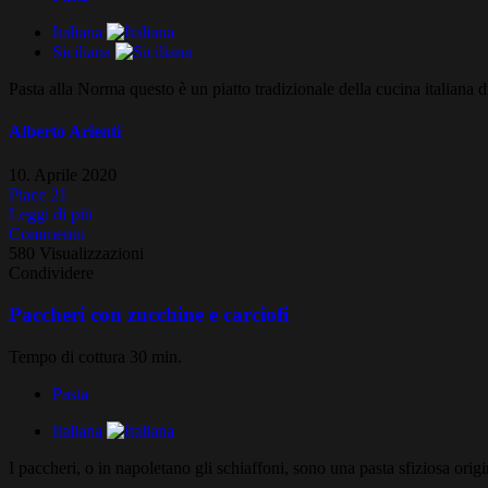
Italiana
Siciliana
Pasta alla Norma questo è un piatto tradizionale della cucina italiana 
Alberto Arienti
10. Aprile 2020
Piace
21
Leggi di più
Commento
580 Visualizzazioni
Condividere
Paccheri con zucchine e carciofi
Tempo di cottura 30 min.
Pasta
Italiana
I paccheri, o in napoletano gli schiaffoni, sono una pasta sfiziosa orig