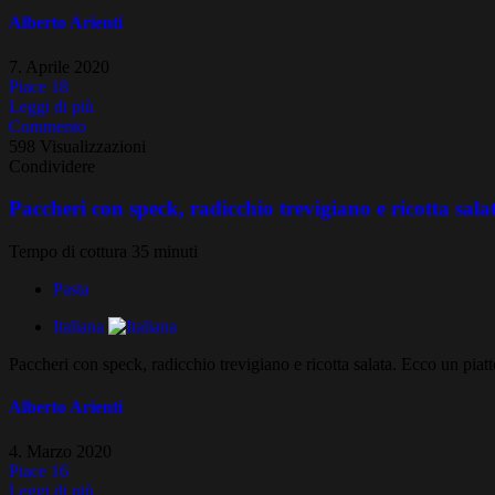
Alberto Arienti
7. Aprile 2020
Piace
18
Leggi di più
Commento
598 Visualizzazioni
Condividere
Paccheri con speck, radicchio trevigiano e ricotta sala
Tempo di cottura 35 minuti
Pasta
Italiana
Paccheri con speck, radicchio trevigiano e ricotta salata. Ecco un piatt
Alberto Arienti
4. Marzo 2020
Piace
16
Leggi di più