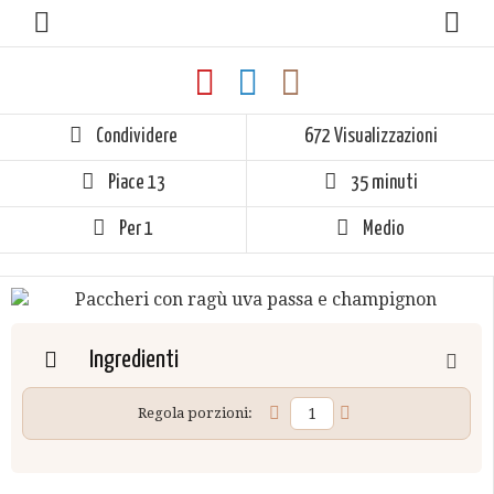
Condividere
672 Visualizzazioni
Piace
13
35 minuti
Per 1
Medio
Ingredienti
Regola porzioni: