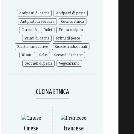
Antipasti di carne
Antipasti di pesce
Antipasti di verdura
Cucina etnica
Curiosità
Dolci
Frutta scolpita
Primi di carne
Primi di pesce
Ricette innovative
Ricette tradizionali
Risotti
Salse
Secondi di carne
Secondi di pesce
Vegetariano
CUCINA ETNICA
Cinese
Francese