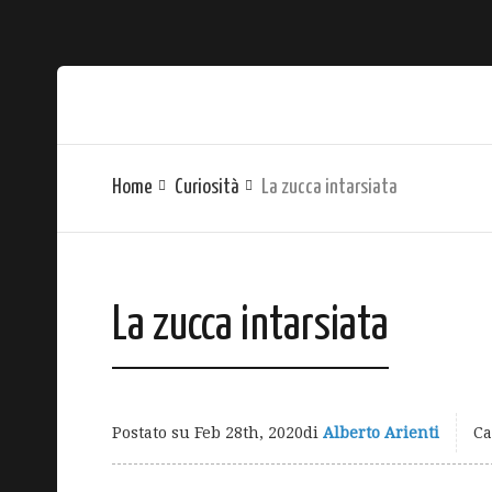
Home
Curiosità
La zucca intarsiata
La zucca intarsiata
Postato su
Feb 28th, 2020
di
Alberto Arienti
Ca