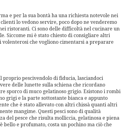
orma e per la sua bontà ha una richiesta notevole nei
ri clienti lo vedono servire, poco dopo ne venderemo
nei ristoranti. Ci sono delle difficoltà nel cucinare un
e. Siccome mi è stato chiesto di consigliare altri
e i volenterosi che vogliono cimentarsi a preparare
l proprio pescivendolo di fiducia, lasciandoci
avere delle lunette sulla schiena che ricordano
re sporco di muco gelatinoso grigio. Esistono i rombi
no grigi e la parte sottostante bianca e appunto
te che è stato allevato con altri chissà quanti altri
mente mangime. Questi pesci sono di qualità
za del pesce che risulta molliccia, gelatinosa e piena
 è bello e profumato, costa un pochino ma ciò che