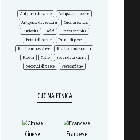
Antipasti di carne
Antipasti di pesce
Antipasti di verdura
Cucina etnica
Curiosità
Dolci
Frutta scolpita
Primi di carne
Primi di pesce
Ricette innovative
Ricette tradizionali
Risotti
Salse
Secondi di carne
Secondi di pesce
Vegetariano
CUCINA ETNICA
Cinese
Francese