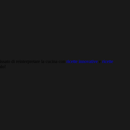
ssato di reinterpretare la cucina con
ricette innovative
e
ricette
alo!