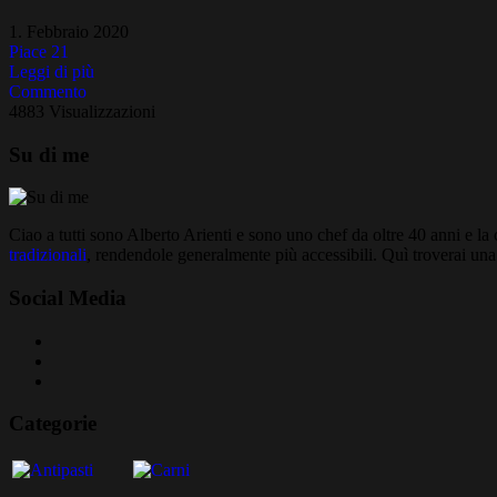
1. Febbraio 2020
Piace
21
Leggi di più
Commento
4883 Visualizzazioni
Su di me
Ciao a tutti sono Alberto Arienti e sono uno chef da oltre 40 anni e l
tradizionali
, rendendole generalmente più accessibili. Quì troverai una 
Social Media
Categorie