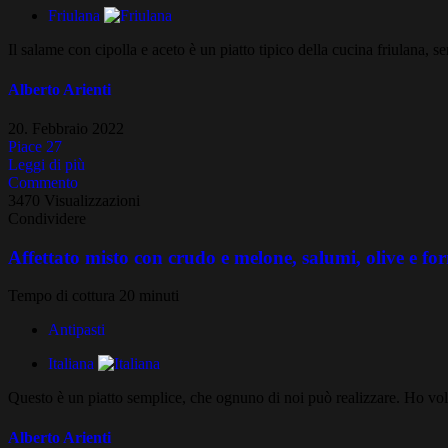
Friulana
Il salame con cipolla e aceto è un piatto tipico della cucina friulana, se
Alberto Arienti
20. Febbraio 2022
Piace
27
Leggi di più
Commento
3470 Visualizzazioni
Condividere
Affettato misto con crudo e melone, salumi, olive e f
Tempo di cottura 20 minuti
Antipasti
Italiana
Questo è un piatto semplice, che ognuno di noi può realizzare. Ho volu
Alberto Arienti