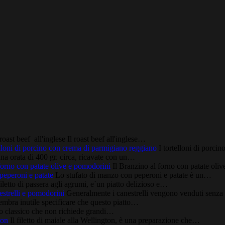
oast beef all'inglese Il roast beef all'inglese…
lloni di porcino con crema di parmigiano reggiano
I tortelloni di porc
a orata di 400 gr. circa, ricavate con un…
forno con patate olive e pomodorini
Il Branzino al forno con patate ol
peperoni e patate
Lo stufato di manzo con peperoni e patate è un…
filetto di passera agli agrumi, e`un piatto delizioso e…
strelli e pomodorini
Generalmente i canestrelli vengono venduti senza
mbra inutile specificare che questo piatto…
tto classico che non richiede grandi…
ton
Il filetto di maiale alla Wellington, è una preparazione che…