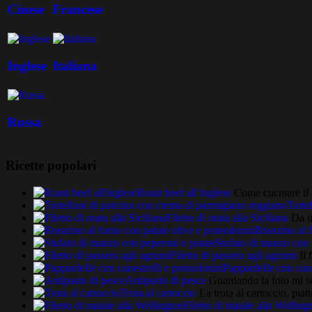
Cinese
Francese
Inglese
Italiana
Russa
Ricette popolari
Roast beef all’inglese
Come cucinare il r
Torte
Filetto di orata alla Siciliana
Da un
Branzino al 
Stufato di manzo con 
Filetto di passera agli agrumi
Il 
Pappardelle con cane
Antipasto di pesce
Guardando la foto mi se
Trota al cartoccio
La trota al cartoccio, pia
Filetto di maiale alla Welling