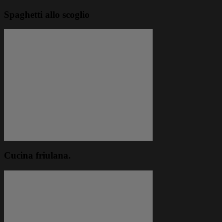
Spaghetti allo scoglio
Cucina friulana.