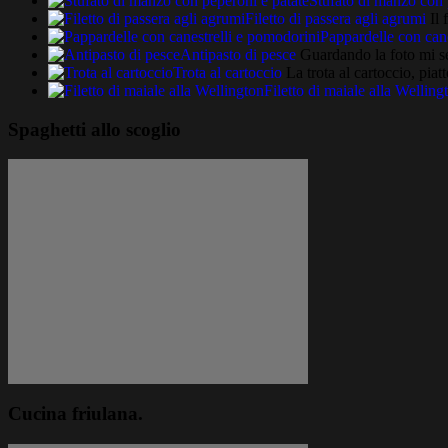
Stufato di manzo con 
Filetto di passera agli agrumi
Il 
Pappardelle con cane
Antipasto di pesce
Guardando la foto mi se
Trota al cartoccio
La trota al cartoccio, pia
Filetto di maiale alla Welling
Spaghetti allo scoglio
Cucina friulana.