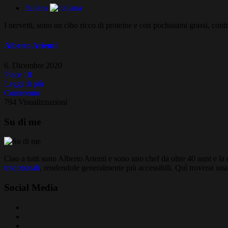
Italiana
I nervetti, sono un cibo ricco di proteine e con pochissimi grassi, contr
Alberto Arienti
6. Dicembre 2020
Piace
18
Leggi di più
Commento
794 Visualizzazioni
Su di me
Ciao a tutti sono Alberto Arienti e sono uno chef da oltre 40 anni e l
tradizionali
, rendendole generalmente più accessibili. Quì troverai una 
Social Media