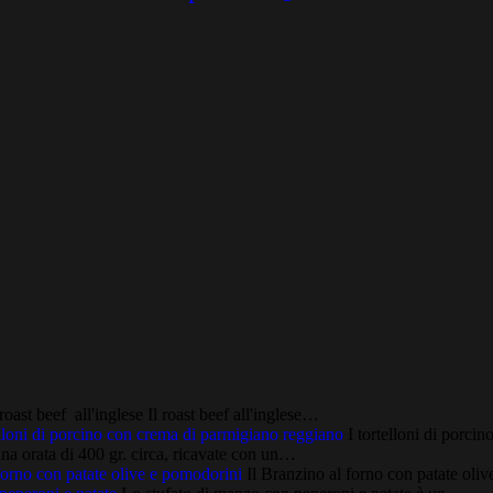
oast beef all'inglese Il roast beef all'inglese…
lloni di porcino con crema di parmigiano reggiano
I tortelloni di porc
a orata di 400 gr. circa, ricavate con un…
forno con patate olive e pomodorini
Il Branzino al forno con patate ol