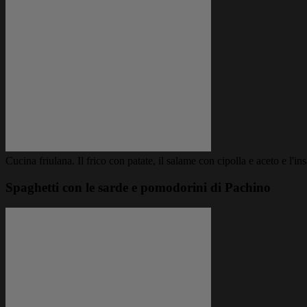
Cucina friulana. Il frico con patate, il salame con cipolla e aceto e l'in
Spaghetti con le sarde e pomodorini di Pachino