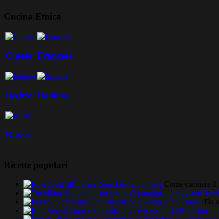
Cucina Etnica
Cinese
Francese
Inglese
Italiana
Russa
Ricette popolari
Roast beef all’inglese
Come cucinare il r
Torte
Filetto di orata alla Siciliana
Da un
Branzino al 