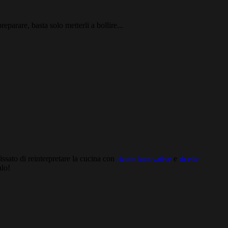
eparare, basta solo metterli a bollire...
ssato di reinterpretare la cucina con
ricette innovative
e
ricette
alo!