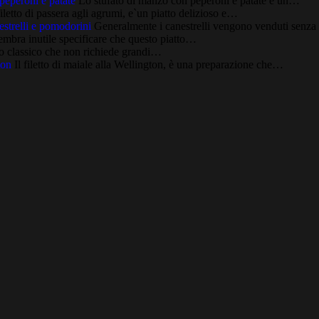
peperoni e patate
Lo stufato di manzo con peperoni e patate è un…
filetto di passera agli agrumi, e`un piatto delizioso e…
strelli e pomodorini
Generalmente i canestrelli vengono venduti senza
mbra inutile specificare che questo piatto…
tto classico che non richiede grandi…
ton
Il filetto di maiale alla Wellington, è una preparazione che…