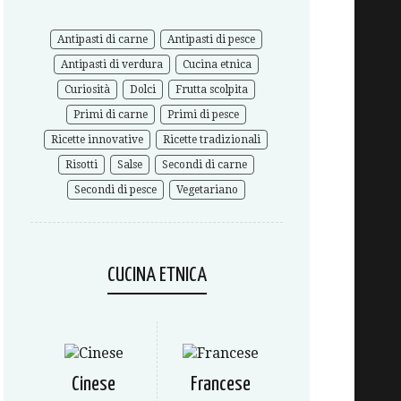
Antipasti di carne
Antipasti di pesce
Antipasti di verdura
Cucina etnica
Curiosità
Dolci
Frutta scolpita
Primi di carne
Primi di pesce
Ricette innovative
Ricette tradizionali
Risotti
Salse
Secondi di carne
Secondi di pesce
Vegetariano
CUCINA ETNICA
Cinese
Francese