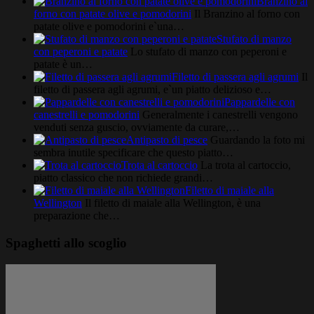
Branzino al
forno con patate olive e pomodorini
Il Branzino al forno con
patate olive e pomodorini e`una…
Stufato di manzo
con peperoni e patate
Lo stufato di manzo con peperoni e
patate è un…
Filetto di passera agli agrumi
Il
filetto di passera agli agrumi, e`un piatto delizioso e…
Pappardelle con
canestrelli e pomodorini
Generalmente i canestrelli vengono
venduti senza guscio, ovviamente da curare,…
Antipasto di pesce
Guardando la foto mi
sembra inutile specificare che questo piatto…
Trota al cartoccio
La trota al cartoccio,
piatto classico che non richiede grandi…
Filetto di maiale alla
Wellington
Il filetto di maiale alla Wellington, è una
preparazione che…
Spaghetti allo scoglio