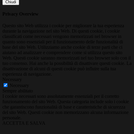
Chiudi
Privacy Overview
Questo sito Web utilizza i cookie per migliorare la tua esperienza
durante la navigazione nel sito Web. Di questi cookie, i cookie
classificati come necessari vengono memorizzati nel browser in
quanto sono essenziali per il funzionamento delle funzionalità di
base del sito Web. Utilizziamo anche cookie di terze parti che ci
aiutano ad analizzare e comprendere come si utilizza questo sito
Web. Questi cookie saranno memorizzati nel tuo browser solo con il
tuo consenso. Hai anche la possibilità di disattivare questi cookie. La
disattivazione di alcuni di questi cookie può influire sulla tua
esperienza di navigazione.
Necessary
Necessary
Sempre abilitato
I cookie necessari sono assolutamente essenziali per il corretto
funzionamento del sito Web. Questa categoria include solo i cookie
che garantiscono funzionalità di base e caratteristiche di sicurezza
del sito Web. Questi cookie non memorizzano alcuna informazione
personale.
ACCETTA E SALVA