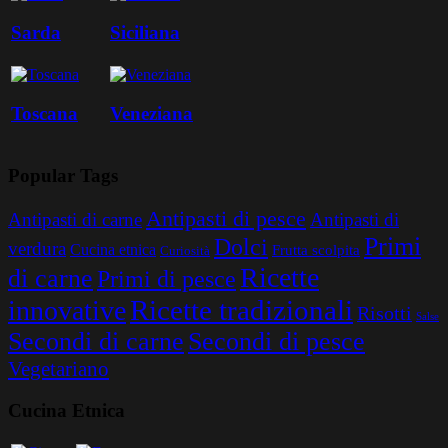
Sarda
Siciliana
Toscana
Veneziana
Popular Tags
Antipasti di pesce
Antipasti di carne
Antipasti di
Primi
Dolci
verdura
Cucina etnica
Frutta scolpita
Curiosità
Ricette
di carne
Primi di pesce
Ricette tradizionali
innovative
Risotti
Salse
Secondi di carne
Secondi di pesce
Vegetariano
Cucina Etnica