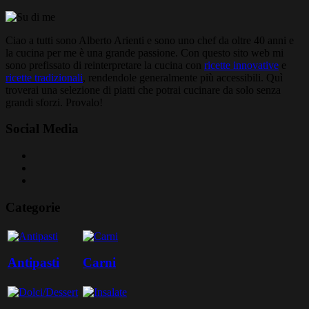
Ciao a tutti sono Alberto Arienti e sono uno chef da oltre 40 anni e
la cucina per me è una grande passione. Con questo sito web mi
sono prefissato di reinterpretare la cucina con
ricette innovative
e
ricette tradizionali
, rendendole generalmente più accessibili. Quì
troverai una selezione di piatti che potrai cucinare da solo senza
grandi sforzi. Provalo!
Social Media
Categorie
Antipasti
Carni