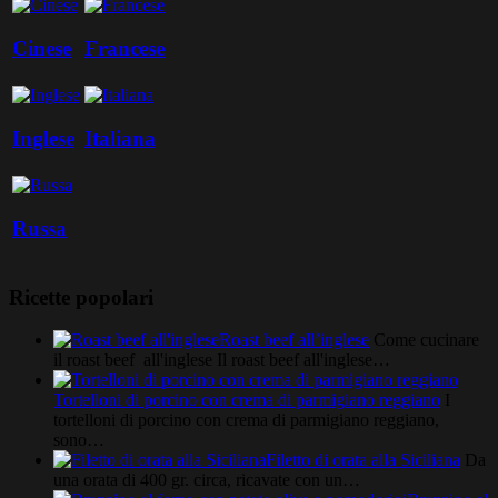
Cinese
Francese
Inglese
Italiana
Russa
Ricette popolari
Roast beef all’inglese
Come cucinare
il roast beef all'inglese Il roast beef all'inglese…
Tortelloni di porcino con crema di parmigiano reggiano
I
tortelloni di porcino con crema di parmigiano reggiano,
sono…
Filetto di orata alla Siciliana
Da
una orata di 400 gr. circa, ricavate con un…