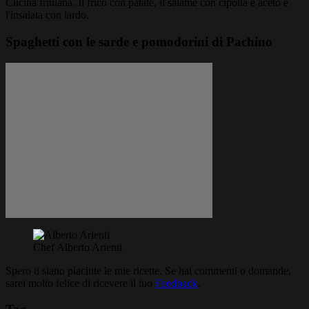
Cucina friulana. Il frico con patate, il salame con cipolla e aceto e
l'insalata con lardo.
Spaghetti con le sarde e pomodorini di Pachino
Chef Alberto Arienti
Spero ti siano piaciute le mie ricette. Se hai commenti o domande,
sarei molto felice di ricevere il tuo
Feedback
.