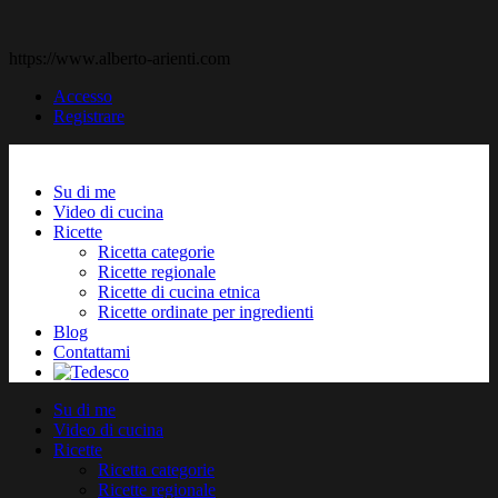
https://www.alberto-arienti.com
Accesso
Registrare
Su di me
Video di cucina
Ricette
Ricetta categorie
Ricette regionale
Ricette di cucina etnica
Ricette ordinate per ingredienti
Blog
Contattami
Su di me
Video di cucina
Ricette
Ricetta categorie
Ricette regionale