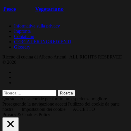
Pesce
Vegetariano
Informativa sulla privacy
Impronta
Contattami
CERCA PER INGREDIENTI
Glossary
Ricette di cucina di Alberto Arienti | ALL RIGHTS RESERVED |
© 2020
Questo sito usa cookie per fornirti un'esperienza migliore.
Proseguendo la navigazione accetti l'utilizzo dei cookie da parte
nostra.
Impostazioni dei cookie
ACCETTO
Privacy & Cookies Policy