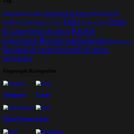
Tag
Antipasti di pesce
Antipasti di carne
Antipasti di
Primi
Dolci
verdura
Cucina etnica
Frutta scolpita
Curiosità
Ricette
di carne
Primi di pesce
Ricette tradizionali
innovative
Risotti
Salse
Secondi di carne
Secondi di pesce
Vegetariano
Angesagte Kategorien
Antipasti
Carni
Dolci/Dessert
Pasta