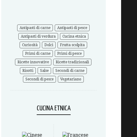
Antipasti di carne
Antipasti di pesce
Antipasti di verdura
Cucina etnica
Curiosità
Dolci
Frutta scolpita
Primi di carne
Primi di pesce
Ricette innovative
Ricette tradizionali
Risotti
Salse
Secondi di carne
Secondi di pesce
Vegetariano
CUCINA ETNICA