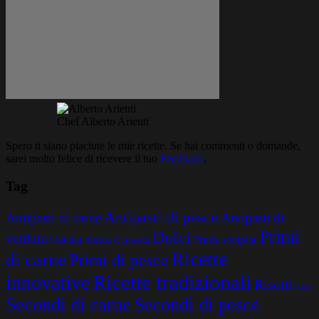
Chef Alberto Arienti
Spero ti siano piaciute le mie ricette. Se hai commenti o domande,
sarei molto felice di ricevere il tuo
Feedback
.
Tag
Antipasti di pesce
Antipasti di carne
Antipasti di
Primi
Dolci
verdura
Cucina etnica
Frutta scolpita
Curiosità
Ricette
di carne
Primi di pesce
Ricette tradizionali
innovative
Risotti
Salse
Secondi di carne
Secondi di pesce