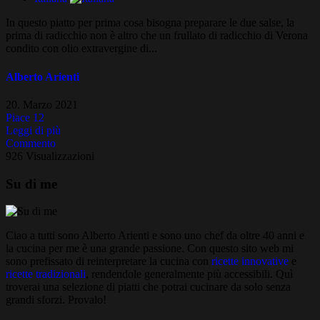
In questo piatto per prima cosa bisogna preparare le due salse, la
prima di radicchio non è altro che un frullato di radicchio di Verona
condito con olio extravergine di...
Alberto Arienti
20. Marzo 2021
Piace
12
Leggi di più
Commento
926 Visualizzazioni
Su di me
Ciao a tutti sono Alberto Arienti e sono uno chef da oltre 40 anni e
la cucina per me è una grande passione. Con questo sito web mi
sono prefissato di reinterpretare la cucina con
ricette innovative
e
ricette tradizionali
, rendendole generalmente più accessibili. Quì
troverai una selezione di piatti che potrai cucinare da solo senza
grandi sforzi. Provalo!