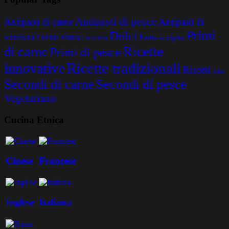
Antipasti di pesce
Antipasti di carne
Antipasti di
Primi
Dolci
verdura
Cucina etnica
Frutta scolpita
Curiosità
Ricette
di carne
Primi di pesce
Ricette tradizionali
innovative
Risotti
Salse
Secondi di carne
Secondi di pesce
Vegetariano
Cucina Etnica
Cinese
Francese
Inglese
Italiana