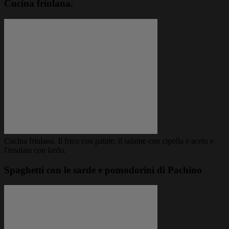
Cucina friulana.
Cucina friulana. Il frico con patate, il salame con cipolla e aceto e
l'insalata con lardo.
Spaghetti con le sarde e pomodorini di Pachino