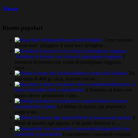
Russa
Ricette popolari
Roast beef all’inglese
Come cucinare
il roast beef all'inglese Il roast beef all'inglese…
Tortelloni di porcino con crema di parmigiano reggiano
I
tortelloni di porcino con crema di parmigiano reggiano,
sono…
Filetto di orata alla Siciliana
Da
una orata di 400 gr. circa, ricavate con un…
Branzino al
forno con patate olive e pomodorini
Il Branzino al forno con
patate olive e pomodorini e`una…
Stufato di manzo
con peperoni e patate
Lo stufato di manzo con peperoni e
patate è un…
Filetto di passera agli agrumi
Il
filetto di passera agli agrumi, e`un piatto delizioso e…
Pappardelle con
canestrelli e pomodorini
Generalmente i canestrelli vengono