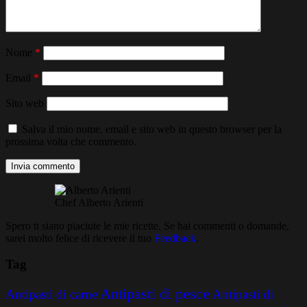
Nome
*
Email
*
Sito web
Salva il mio nome, email e sito web in questo browser per la
prossima volta che commento.
Chef Alberto Arienti
Spero ti siano piaciute le mie ricette. Se hai commenti o domande,
sarei molto felice di ricevere il tuo
Feedback
.
Tag
Antipasti di pesce
Antipasti di carne
Antipasti di