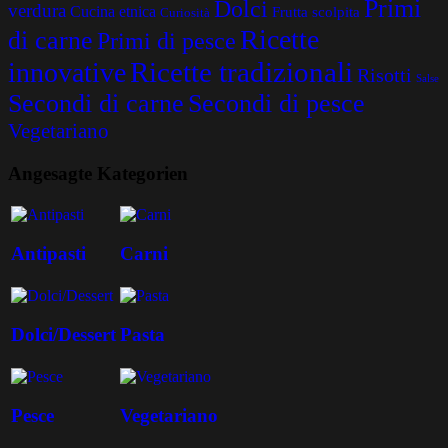
Primi
Dolci
verdura
Cucina etnica
Frutta scolpita
Curiosità
Ricette
di carne
Primi di pesce
Ricette tradizionali
innovative
Risotti
Salse
Secondi di carne
Secondi di pesce
Vegetariano
Angesagte Kategorien
Antipasti
Carni
Dolci/Dessert
Pasta
Pesce
Vegetariano