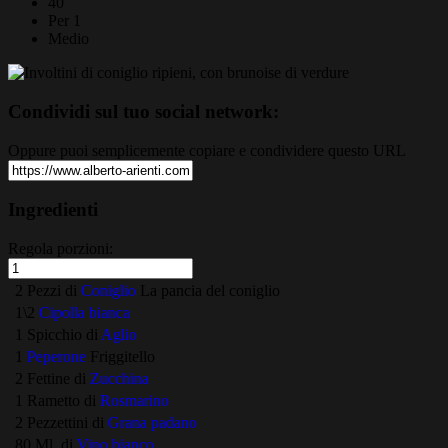
40
Per 1
Medio
Condividi sul tuo social network:
Oppure puoi semplicemente copiare e condividere questo URL
Ingredienti
Regola porzioni:
2 Pezzi di
Coniglio
La pancia del coniglio
1\2
Cipolla bianca
1 Spicchio di
Aglio
1
Peperone
Friggitello
2 Fettine di
Zucchina
1 Rametto di
Rosmarino
2 Pezzettini di
Grana padano
80 Ml. di
Vino bianco