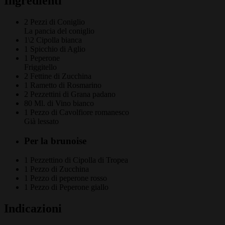
Ingredienti
2 Pezzi di
Coniglio
La pancia del coniglio
1\2
Cipolla bianca
1 Spicchio di
Aglio
1
Peperone
Friggitello
2 Fettine di
Zucchina
1 Rametto di
Rosmarino
2 Pezzettini di
Grana padano
80 Ml. di
Vino bianco
1 Pezzo di
Cavolfiore romanesco
Già lessato
Per la brunoise
1 Pezzettino di
Cipolla di Tropea
1 Pezzo di
Zucchina
1 Pezzo di
peperone rosso
1 Pezzo di
Peperone giallo
Indicazioni