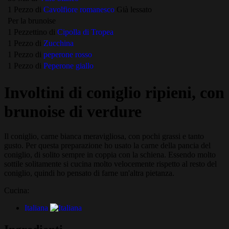
1 Pezzo di
Cavolfiore romanesco
Già lessato
Per la brunoise
1 Pezzettino di
Cipolla di Tropea
1 Pezzo di
Zucchina
1 Pezzo di
peperone rosso
1 Pezzo di
Peperone giallo
Involtini di coniglio ripieni, con
brunoise di verdure
Il coniglio, carne bianca meravigliosa, con pochi grassi e tanto
gusto. Per questa preparazione ho usato la carne della pancia del
coniglio, di solito sempre in coppia con la schiena. Essendo molto
sottile solitamente si cucina molto velocemente rispetto al resto del
coniglio, quindi ho pensato di farne un'altra pietanza.
Cucina:
Italiana