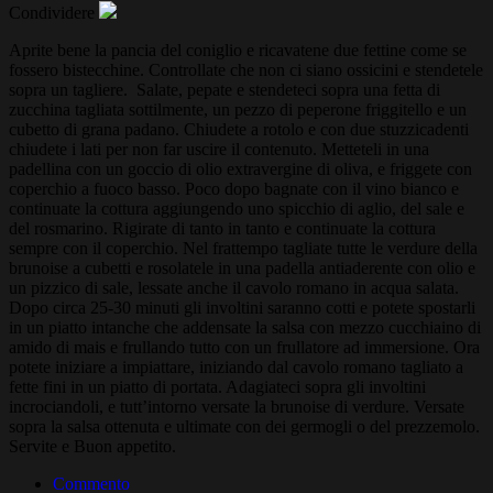
Condividere
Aprite bene la pancia del coniglio e ricavatene due fettine come se
fossero bistecchine. Controllate che non ci siano ossicini e stendetele
sopra un tagliere. Salate, pepate e stendeteci sopra una fetta di
zucchina tagliata sottilmente, un pezzo di peperone friggitello e un
cubetto di grana padano. Chiudete a rotolo e con due stuzzicadenti
chiudete i lati per non far uscire il contenuto. Metteteli in una
padellina con un goccio di olio extravergine di oliva, e friggete con
coperchio a fuoco basso. Poco dopo bagnate con il vino bianco e
continuate la cottura aggiungendo uno spicchio di aglio, del sale e
del rosmarino. Rigirate di tanto in tanto e continuate la cottura
sempre con il coperchio. Nel frattempo tagliate tutte le verdure della
brunoise a cubetti e rosolatele in una padella antiaderente con olio e
un pizzico di sale, lessate anche il cavolo romano in acqua salata.
Dopo circa 25-30 minuti gli involtini saranno cotti e potete spostarli
in un piatto intanche che addensate la salsa con mezzo cucchiaino di
amido di mais e frullando tutto con un frullatore ad immersione. Ora
potete iniziare a impiattare, iniziando dal cavolo romano tagliato a
fette fini in un piatto di portata. Adagiateci sopra gli involtini
incrociandoli, e tutt’intorno versate la brunoise di verdure. Versate
sopra la salsa ottenuta e ultimate con dei germogli o del prezzemolo.
Servite e Buon appetito.
Commento