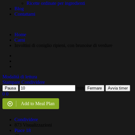
Ricette ordinate per ingredienti
Blog
Contattami
Home
Carni
Involtini di coniglio ripieni, con brunoise di verdure
Modalità di lettura
Stampare
Condividere
min
Pausa
Fermare
Avvia timer
0
0
Add to Meal Plan
Condividere
873 Visualizzazioni
Piace
18