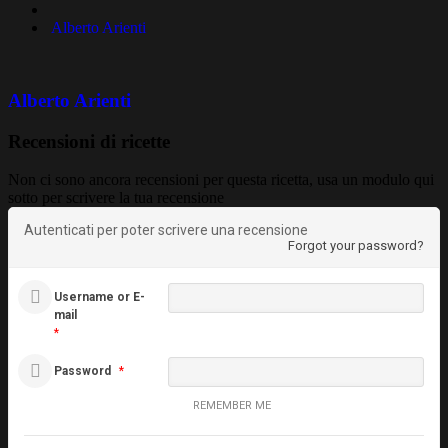
Alberto Arienti
Alberto Arienti
Recensioni di ricette
Non ci sono ancora recensioni per questa ricetta, usa un modulo qui
sotto per scrivere la tua recensione
Autenticati per poter scrivere una recensione
Forgot your password?
Username or E-
mail
*
Password
*
REMEMBER ME