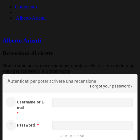
Commento
Alberto Arienti
Alberto Arienti
Recensioni di ricette
Non ci sono ancora recensioni per questa ricetta, usa un modulo qui
sotto per scrivere la tua recensione
Autenticati per poter scrivere una recensione
Forgot your password?
Username or E-
mail
*
Password
*
REMEMBER ME