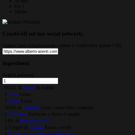
30 min.
Per 1
Medio
Condividi sul tuo social network:
Oppure puoi semplicemente copiare e condividere questo URL
Ingredienti
Regola porzioni:
80 Gr. di
Tonno
In scatola
1
Uova
Lesso
1
Patata
Lessa
20 Gr. di
Fagiolini
Lessi, vanno bene congelati
1
Cetriolino
Sott'aceto o fresco è meglio
1 Pz. di
peperone rosso
2-3 foglie di
Insalata
Rossa o verde
1
Pomodoro San Marzano bello rosso