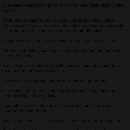
L’insalata Nizzarda è un piatto che rientra nelle ricette della cucina
francese.
Molto buona e saporita non richiede grandi capacità culinarie,
l’unica cosa che mi sento di raccomandare, come per tutte le ricette
che propongo è di acquistare sempre prodotti di qualità.
Cucinare con materie prime scadenti, non da risultati accettabili.
Per iniziare potete lessare le patate, le uova 8 minuti dal momento
che bolle l’acqua.
Scottate anche i peperoni sia gialli che rossi, tagliati a quadrati per
un paio di minuti in acqua e aceto.
Lessate anche i fagiolini, che se sono freschi è preferibile.
L’insalata in questa ricetta non è prevista ma personalmente io la
metto per dare colore al piatto.
Una volta che avete tutte queste cose pronte, potete iniziare a
comporre il piatto di portata.
Iniziate a mettere l’insalata sia rossa che verde sui bordi del piatto.