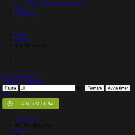
Ricette ordinate per ingredienti
Blog
Contattami
Home
Insalate
Insalata Nizzarda
Modalità di lettura
Stampare
Condividere
min
Pausa
Fermare
Avvia timer
0
0
Add to Meal Plan
Condividere
663 Visualizzazioni
Piace
25