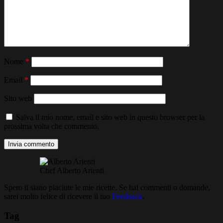
Nome
*
Email
*
Sito web
Salva il mio nome, email e sito web in questo browser per la
prossima volta che commento.
Chef Alberto Arienti
Spero ti siano piaciute le mie ricette. Se hai commenti o domande,
sarei molto felice di ricevere il tuo
Feedback
.
Tag