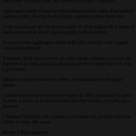
Poi le fette di patata lessa, poi i peperoni lessati e i fagiolini.
Aggiungete anche il cetriolo a fette disponendolo sopra, il pomodoro
tagliato a fette, e la cipolla di Tropea, tagliata a fettine molto fini.
Unite al piatto gli spicchi di uovo sodo, le olive taggiasche e sopra, il
tonno cercando di tenere i pezzi grandi, belli da vedere.
Se piace potete aggiungere anche delle alici sott’olio e dei capperi
sciacquati e strizzati.
Il risultato finale dovrà essere un piatto molto colorato e con tutti gli
ingredienti in vista, quindi la disposizione deve essere fatta con cura
e precisione.
Quando un piatto è bello da vedere, è sicuramente anche molto
buono
Condite con del buon olio extra vergine di oliva, un pizzico di sale e
di pepe, e anche se in Francia non è previsto l’aceto, secondo me ci
sta bene.
L’insalata Nizzarda così è pronta e non restaa che gustarla come un
valido so.tituto alla carne.
Servite e Buon appetito.