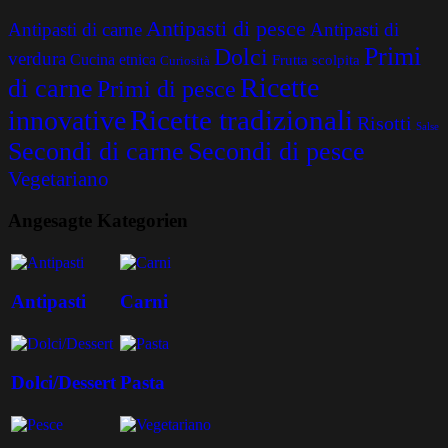
Antipasti di pesce
Antipasti di carne
Antipasti di
Primi
Dolci
verdura
Cucina etnica
Frutta scolpita
Curiosità
Ricette
di carne
Primi di pesce
Ricette tradizionali
innovative
Risotti
Salse
Secondi di carne
Secondi di pesce
Vegetariano
Angesagte Kategorien
Antipasti
Carni
Dolci/Dessert
Pasta