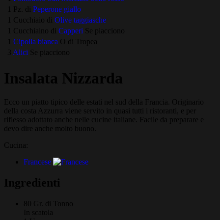
1 Pz. di
Peperone giallo
1 Cucchiaio di
Olive taggiasche
1 Cucchiaino di
Capperi
Se piacciono
1
Cipolla bianca
O di Tropea
3
Alici
Se piacciono
Insalata Nizzarda
Ecco un piatto tipico delle estati nel sud della Francia. Originario
della costa Azzurra viene servito in quasi tutti i ristoranti, e per
riflesso adottato anche nelle cucine italiane. Facile da preparare e
devo dire anche molto buono.
Cucina:
Francese
Ingredienti
80 Gr. di
Tonno
In scatola