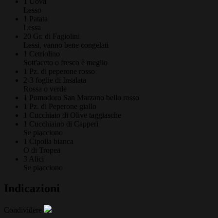
1
Uova
Lesso
1
Patata
Lessa
20 Gr. di
Fagiolini
Lessi, vanno bene congelati
1
Cetriolino
Sott'aceto o fresco è meglio
1 Pz. di
peperone rosso
2-3 foglie di
Insalata
Rossa o verde
1
Pomodoro San Marzano bello rosso
1 Pz. di
Peperone giallo
1 Cucchiaio di
Olive taggiasche
1 Cucchiaino di
Capperi
Se piacciono
1
Cipolla bianca
O di Tropea
3
Alici
Se piacciono
Indicazioni
Condividere