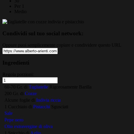
30
Per 1
Medio
Condividi sul tuo social network:
Oppure puoi semplicemente copiare e condividere questo URL
Ingredienti
Regola porzioni:
60-70 Gr. di
Tagliatelle
Rigorosamente Barilla
200 Gr. di
Cozze
Alcune foglie di
Indivia riccia
1 Cucchiaio di
Pistacchi
Sgusciati
Sale
Pepe nero
Olio extravergine di oliva
1 Spicchio di
Aglio