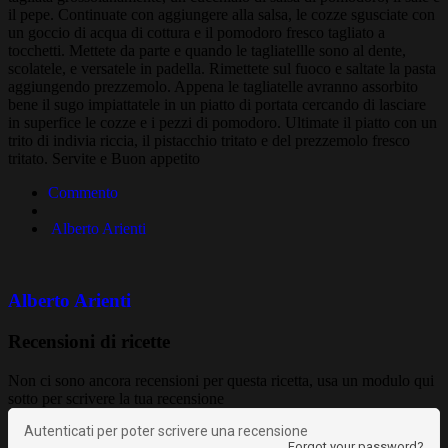
il pepe. Continuate con aggiungere alla salsa, le cozze sgusciate con
un goccio di acqua di cottura e il pomodoro fresco tagliato a
tocchetti. Mettete da parte e quando le tagliatellle sono al dente,
scolatele, e versatele in padella. Rimettete sul fuoco e saltate la pasta
aggiungendo prezzemolo. Appena le tagliatelle avranno assorbito
bene il sugo impiattatele in un piatto di portata cercando di lasciare
in superfice le cozze e i pezzi di pomodoro. Ultimate il piatto con un
trito di indivia riccia, il pistacchio tritato e del prezzemolo fresco
tritato. Servite e Buon appetito
Commento
Alberto Arienti
Alberto Arienti
Recensioni di ricette
Non ci sono ancora recensioni per questa ricetta, usa un modulo qui
sotto per scrivere la tua recensione
Autenticati per poter scrivere una recensione
Forgot your password?