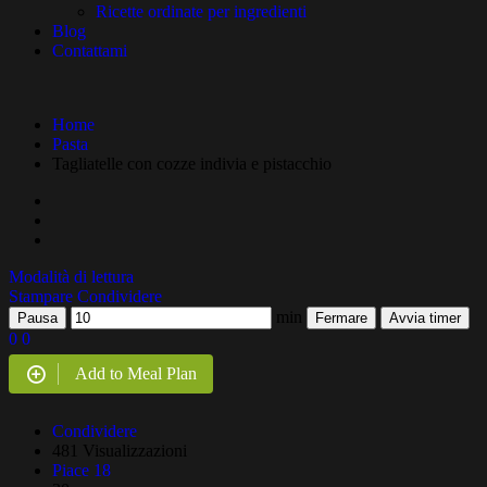
Ricette ordinate per ingredienti
Blog
Contattami
Home
Pasta
Tagliatelle con cozze indivia e pistacchio
Modalità di lettura
Stampare
Condividere
min
Pausa
Fermare
Avvia timer
0
0
Add to Meal Plan
Condividere
481 Visualizzazioni
Piace
18