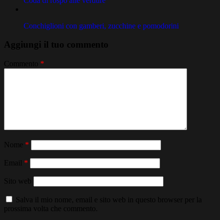
Coda di rospo alle verdure
Conchiglioni con gamberi, zucchine e pomodorini
Aggiungi il tuo commento
Commento
*
Nome
*
Email
*
Sito web
Salva il mio nome, email e sito web in questo browser per la
prossima volta che commento.