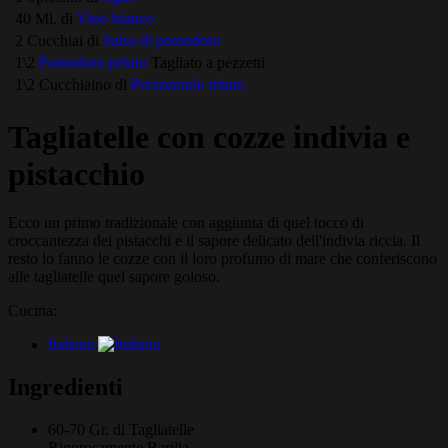
40 Ml. di
Vino bianco
2 Cucchiai di
Salsa di pomodoro
1\2
Pomodoro pelato
Tagliato a pezzetti
1\2 Cucchiaino di
Prezzemolo tritato
Tagliatelle con cozze indivia e
pistacchio
Ecco un primo tradizionale con aggiunta di quel tocco di
croccantezza dei pistacchi e il sapore delicato dell'indivia riccia. Il
resto lo fanno le cozze con il loro profumo di mare che conferiscono
alle tagliatelle quel sapore goloso.
Cucina:
Italiana
Ingredienti
60-70 Gr. di
Tagliatelle
Rigorosamente Barilla