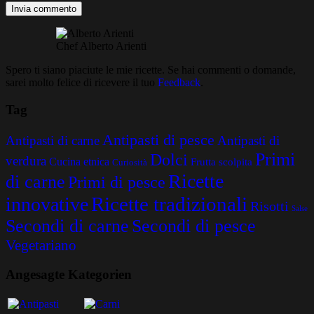
Chef Alberto Arienti
Spero ti siano piaciute le mie ricette. Se hai commenti o domande,
sarei molto felice di ricevere il tuo
Feedback
.
Tag
Antipasti di pesce
Antipasti di carne
Antipasti di
Primi
Dolci
verdura
Cucina etnica
Frutta scolpita
Curiosità
Ricette
di carne
Primi di pesce
Ricette tradizionali
innovative
Risotti
Salse
Secondi di carne
Secondi di pesce
Vegetariano
Angesagte Kategorien