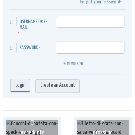
Forgot your password?
USERNAME OR E-
MAIL
*
PASSWORD
*
REMEMBER ME
Create an Account
precedente
prossimo