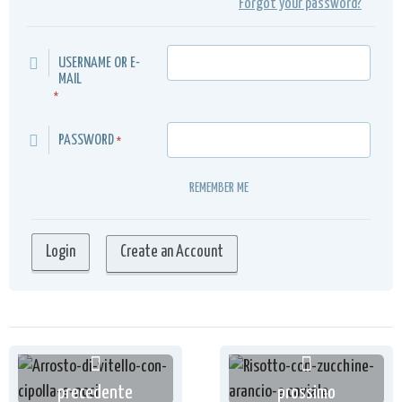
Forgot your password?
USERNAME OR E-
MAIL
*
PASSWORD
*
REMEMBER ME
Create an Account
precedente
prossimo