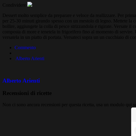
Condividere
Dessert molto semplice da preparare e veloce da reallizzare. Per prima 
per 25-30 minuti girando spesso con un mestolo di legno. Mettete la co
bollire, aggiungete la colla di pesce strizzandola e rigirate. Versate il
composta di more e tenetela in frigorifero fino al momento di servire. U
versatela in un piatto di portata. Versateci sopra un un cucchiaio di c
Commento
Alberto Arienti
Alberto Arienti
Recensioni di ricette
Non ci sono ancora recensioni per questa ricetta, usa un modulo qui so