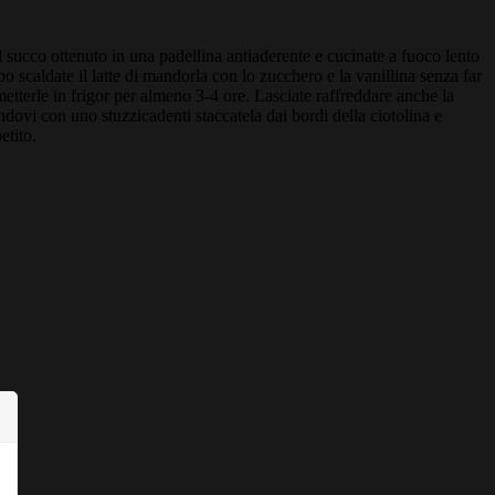
l succo ottenuto in una padellina antiaderente e cucinate a fuoco lento
 scaldate il latte di mandorla con lo zucchero e la vanillina senza far
 metterle in frigor per almeno 3-4 ore. Lasciate raffreddare anche la
ndovi con uno stuzzicadenti staccatela dai bordi della ciotolina e
etito.