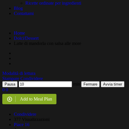
Ricette ordinate per ingredienti
Blog
Contattami
Home
Dolci/Dessert
Latte di mandorla con salsa alle more
Modalità di lettura
Stampare
Condividere
min
Pausa
Fermare
Avvia timer
0
0
Add to Meal Plan
Condividere
377 Visualizzazioni
Piace
16