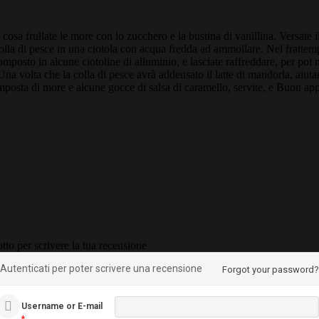
cosa frullate le more con lo zucchero e la bustina di vanillina. Versate i
lla di pesce in una ciotola con acqua fredda ad ammollare. Nel frattempo
 composto in alcune ciotoline di alluminio, e lasciate raffreddare, per poi
na volta che la colla di pesce avrà addensato il latte di mandorla, aiuta
omposta di more e alcune gocce di salsa di caramello, servite, e Buon app
tto per scrivere la tua recensione
Autenticati per poter scrivere una recensione
Forgot your password?
Username or E-mail