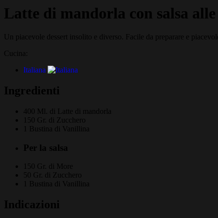
Latte di mandorla con salsa all
Un piacevole dessert insolito e diverso. Facile da preparare e piacevol
Cucina:
Italiana
Ingredienti
400 Ml. di
Latte di mandorla
150 Gr. di
Zucchero
1 Bustina di
Vanillina
Per la salsa
150 Gr. di
More
50 Gr. di
Zucchero
1 Bustina di
Vanillina
Indicazioni