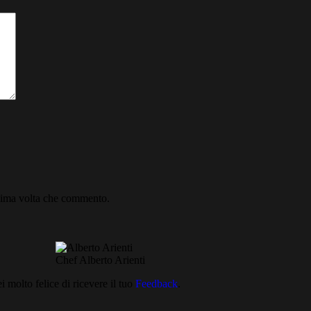
ssima volta che commento.
Chef Alberto Arienti
 molto felice di ricevere il tuo
Feedback
.