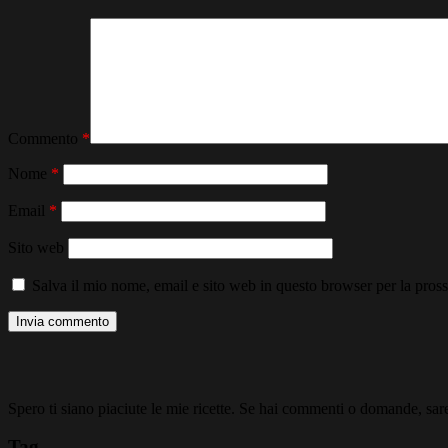
Commento
*
Nome
*
Email
*
Sito web
Salva il mio nome, email e sito web in questo browser per la pro
Spero ti siano piaciute le mie ricette. Se hai commenti o domande, sarei
Tag