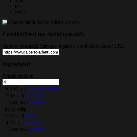
4 ore
Per 4
Medio
Condividi sul tuo social network:
Oppure puoi semplicemente copiare e condividere questo URL
Ingredienti
Regola porzioni:
400 Ml. di
Latte di mandorla
150 Gr. di
Zucchero
1 Bustina di
Vanillina
Per la salsa
150 Gr. di
More
50 Gr. di
Zucchero
1 Bustina di
Vanillina