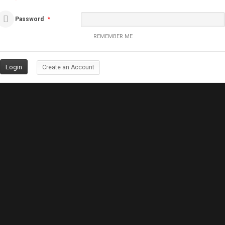
*
Password
*
REMEMBER ME
Create an Account