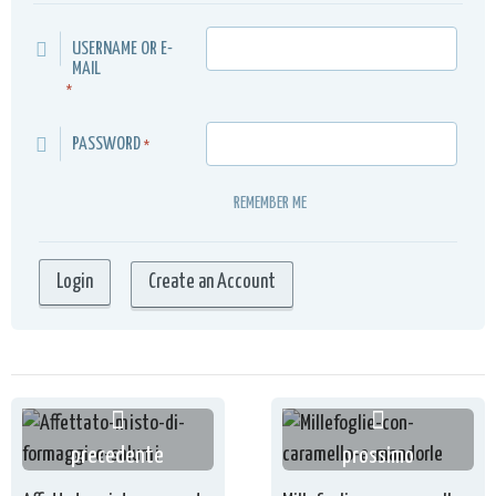
USERNAME OR E-
MAIL
*
PASSWORD
*
REMEMBER ME
Create an Account
precedente
prossimo