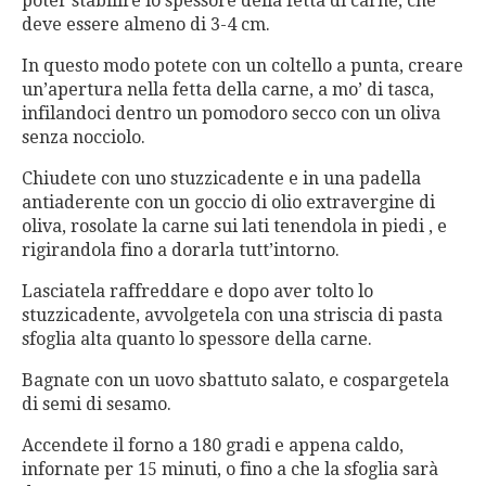
poter stabilire lo spessore della fetta di carne, che
deve essere almeno di 3-4 cm.
In questo modo potete con un coltello a punta, creare
un’apertura nella fetta della carne, a mo’ di tasca,
infilandoci dentro un pomodoro secco con un oliva
senza nocciolo.
Chiudete con uno stuzzicadente e in una padella
antiaderente con un goccio di olio extravergine di
oliva, rosolate la carne sui lati tenendola in piedi , e
rigirandola fino a dorarla tutt’intorno.
Lasciatela raffreddare e dopo aver tolto lo
stuzzicadente, avvolgetela con una striscia di pasta
sfoglia alta quanto lo spessore della carne.
Bagnate con un uovo sbattuto salato, e cospargetela
di semi di sesamo.
Accendete il forno a 180 gradi e appena caldo,
infornate per 15 minuti, o fino a che la sfoglia sarà