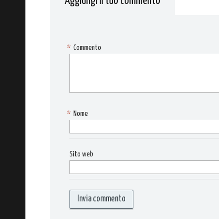
Aggiungi il tuo commento
*
Commento
*
Nome
Sito web