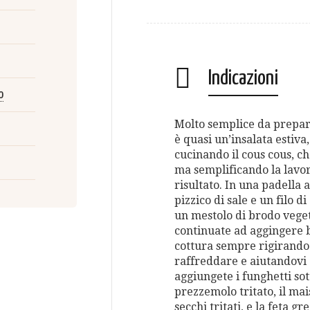
Indicazioni
o
Molto semplice da preparar
è quasi un’insalata estiva,
cucinando il cous cous, c
ma semplificando la lavor
risultato. In una padella 
pizzico di sale e un filo d
un mestolo di brodo veget
continuate ad aggingere br
cottura sempre rigirando. 
raffreddare e aiutandovi 
aggiungete i funghetti sott
prezzemolo tritato, il mais
secchi tritati, e la feta gr