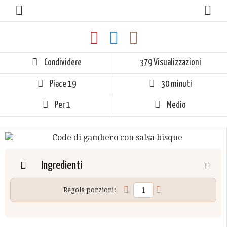
Condividere
379 Visualizzazioni
Piace
19
30 minuti
Per 1
Medio
Ingredienti
Regola porzioni: