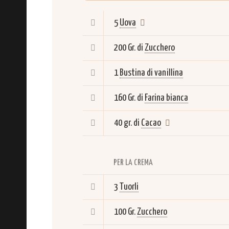
5
Uova
200 Gr. di
Zucchero
1
Bustina di vanillina
160 Gr. di
Farina bianca
40 gr. di
Cacao
PER LA CREMA
3
Tuorli
100 Gr.
Zucchero