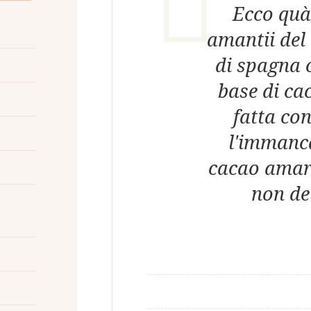
Ecco quà 
amantii del 
di spagna 
base di cac
fatta co
l'immanca
cacao amar
non de