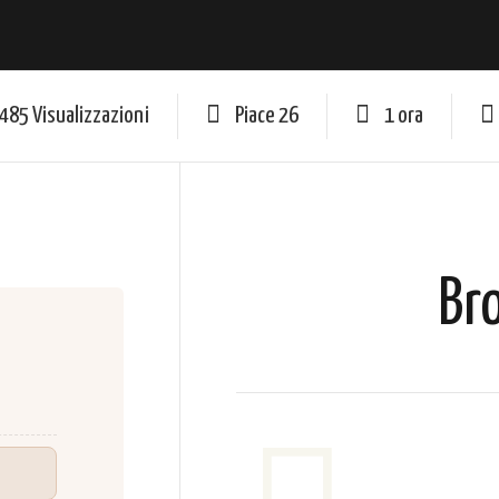
485 Visualizzazioni
Piace
26
1 ora
Br