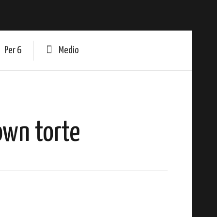
Per 6
Medio
own torte