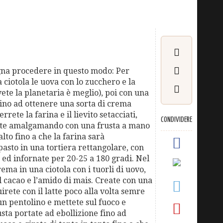
ogna procedere in questo modo: Per
 ciotola le uova con lo zucchero e la
avete la planetaria è meglio), poi con una
 fino ad ottenere una sorta di crema
rrete la farina e il lievito setacciati,
CONDIVIDERE
rate amalgamando con una frusta a mano
lto fino a che la farina sarà
pasto in una tortiera rettangolare, con
, ed infornate per 20-25 a 180 gradi. Nel
ma in una ciotola con i tuorli di uovo,
 il cacao e l’amido di mais. Create con una
irete con il latte poco alla volta semre
un pentolino e mettete sul fuoco e
sta portate ad ebollizione fino ad