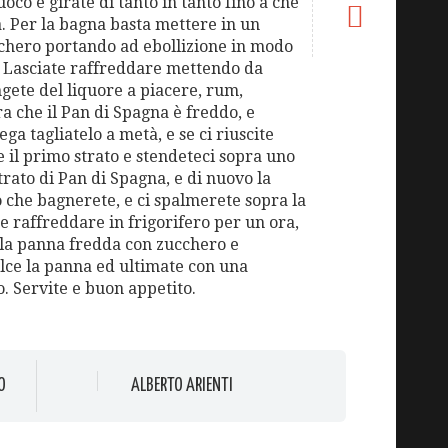
oco e girate di tanto in tanto fino a che
. Per la bagna basta mettere in un
cchero portando ad ebollizione in modo
a. Lasciate raffreddare mettendo da
ngete del liquore a piacere, rum,
a che il Pan di Spagna è freddo, e
ega tagliatelo a metà, e se ci riuscite
e il primo strato e stendeteci sopra uno
trato di Pan di Spagna, e di nuovo la
o che bagnerete, e ci spalmerete sopra la
 raffreddare in frigorifero per un ora,
 la panna fredda con zucchero e
olce la panna ed ultimate con una
. Servite e buon appetito.
O
ALBERTO ARIENTI