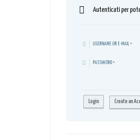
Autenticati per pot
USERNAME OR E-MAIL
*
PASSWORD
*
Create an Ac