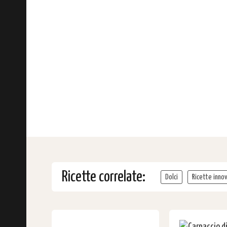
Ricette correlate:
Dolci
Ricette inno