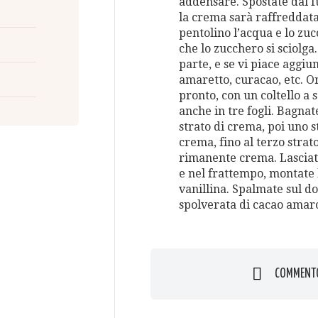
addensare. Spostate dal fu
la crema sarà raffreddata
pentolino l’acqua e lo zu
che lo zucchero si sciolg
parte, e se vi piace aggiu
amaretto, curacao, etc. Or
pronto, con un coltello a s
anche in tre fogli. Bagnat
strato di crema, poi uno s
crema, fino al terzo strat
rimanente crema. Lasciate
e nel frattempo, montate
vanillina. Spalmate sul d
spolverata di cacao amaro
COMMENT