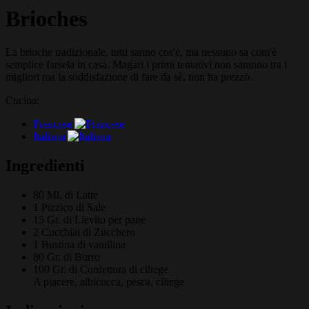
Brioches
La brioche tradizionale, tutti sanno cos'è, ma nessuno sa com'è
semplice farsela in casa. Magari i primi tentativi non saranno tra i
migliori ma la soddisfazione di fare da sè, non ha prezzo.
Cucina:
Francese
Italiana
Ingredienti
80 Ml. di
Latte
1 Pizzico di
Sale
15 Gr. di
Lievito per pane
2 Cucchiai di
Zucchero
1
Bustina di vanillina
80 Gr. di
Burro
100 Gr. di
Confettura di ciliege
A piacere, albicocca, pesca, ciliege