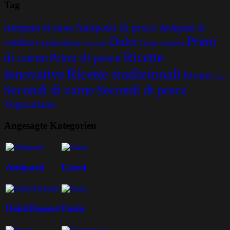
Tag
Antipasti di pesce
Antipasti di carne
Antipasti di
Primi
Dolci
verdura
Cucina etnica
Frutta scolpita
Curiosità
Ricette
di carne
Primi di pesce
Ricette tradizionali
innovative
Risotti
Salse
Secondi di carne
Secondi di pesce
Vegetariano
Angesagte Kategorien
Antipasti
Carni
Dolci/Dessert
Pasta