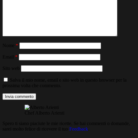
Nome
*
Email
*
Sito web
Salva il mio nome, email e sito web in questo browser per la
prossima volta che commento.
Chef Alberto Arienti
Spero ti siano piaciute le mie ricette. Se hai commenti o domande,
sarei molto felice di ricevere il tuo
Feedback
.