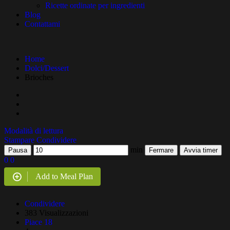
Ricette ordinate per ingredienti
Blog
Contattami
Home
Dolci/Dessert
Brioches
Modalità di lettura
Stampare
Condividere
min
Pausa
Fermare
Avvia timer
0
0
Add to Meal Plan
Condividere
383 Visualizzazioni
Piace
18