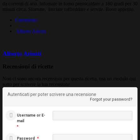
da correnti di aria. Infornate in forno preriscaldato a 180 gradi per 30
minuti circa. Sfornate, lasciate raffreddare e servite. Buon appetito.
Commento
Alberto Arienti
Alberto Arienti
Recensioni di ricette
Non ci sono ancora recensioni per questa ricetta, usa un modulo qui
sotto per scrivere la tua recensione
Autenticati per poter scrivere una recensione
Forgot your password?
Username or E-
mail
*
Password
*