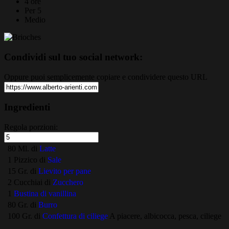
4 ore
Per 5
Medio
Condividi sul tuo social network:
Oppure puoi semplicemente copiare e condividere questo URL
Ingredienti
Regola porzioni:
80 Ml. di
Latte
1 Pizzico di
Sale
15 Gr. di
Lievito per pane
2 Cucchiai di
Zucchero
1
Bustina di vanillina
80 Gr. di
Burro
100 Gr. di
Confettura di ciliege
A piacere, albicocca, pesca, ciliege