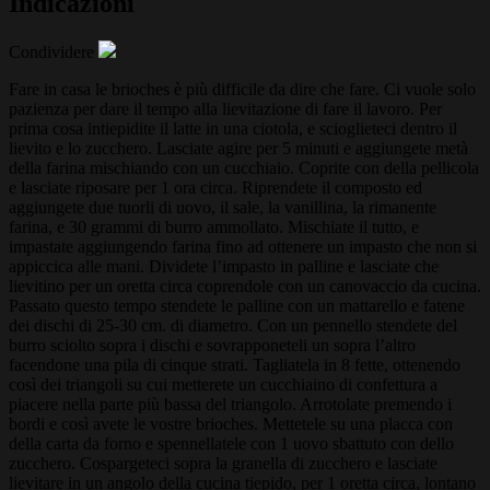
Indicazioni
Condividere
Fare in casa le brioches è più difficile da dire che fare. Ci vuole solo
pazienza per dare il tempo alla lievitazione di fare il lavoro. Per
prima cosa intiepidite il latte in una ciotola, e scioglieteci dentro il
lievito e lo zucchero. Lasciate agire per 5 minuti e aggiungete metà
della farina mischiando con un cucchiaio. Coprite con della pellicola
e lasciate riposare per 1 ora circa. Riprendete il composto ed
aggiungete due tuorli di uovo, il sale, la vanillina, la rimanente
farina, e 30 grammi di burro ammollato. Mischiate il tutto, e
impastate aggiungendo farina fino ad ottenere un impasto che non si
appiccica alle mani. Dividete l’impasto in palline e lasciate che
lievitino per un oretta circa coprendole con un canovaccio da cucina.
Passato questo tempo stendete le palline con un mattarello e fatene
dei dischi di 25-30 cm. di diametro. Con un pennello stendete del
burro sciolto sopra i dischi e sovrapponeteli un sopra l’altro
facendone una pila di cinque strati. Tagliatela in 8 fette, ottenendo
così dei triangoli su cui metterete un cucchiaino di confettura a
piacere nella parte più bassa del triangolo. Arrotolate premendo i
bordi e così avete le vostre brioches. Mettetele su una placca con
della carta da forno e spennellatele con 1 uovo sbattuto con dello
zucchero. Cospargeteci sopra la granella di zucchero e lasciate
lievitare in un angolo della cucina tiepido, per 1 oretta circa, lontano