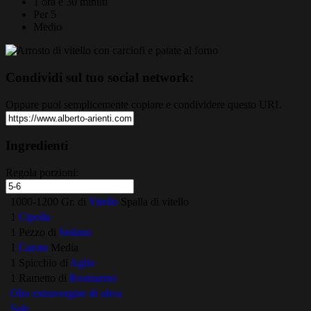
1 ora e 30 minuti
Per 5
Medio
Condividi sul tuo social network:
Oppure puoi semplicemente copiare e condividere questo URL
Ingredienti
Regola porzioni:
1000-1200 Gr. di
Vitello
Spalla di vitello
1
Cipolla
1 Pezzo di
Sedano
1
Carota
Media
1 Spicchio di
Aglio
1 Rametto di
Rosmarino
Olio extravergine di oliva
Sale