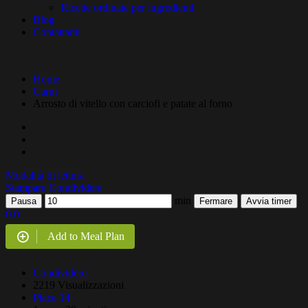
Ricette ordinate per ingredienti
Blog
Contattami
Home
Carni
Arrosto di vitello con carciofi e patate al forno
Modalità di lettura
Stampare
Condividere
min
Pausa
Fermare
Avvia timer
0
0
Add to Meal Plan
Condividere
2219 Visualizzazioni
Piace
14