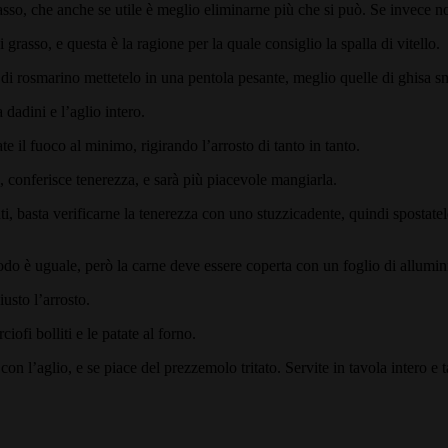
 grasso, che anche se utile è meglio eliminarne più che si può. Se invece n
rasso, e questa è la ragione per la quale consiglio la spalla di vitello.
di rosmarino mettetelo in una pentola pesante, meglio quelle di ghisa sma
 dadini e l’aglio intero.
 il fuoco al minimo, rigirando l’arrosto di tanto in tanto.
, conferisce tenerezza, e sarà più piacevole mangiarla.
, basta verificarne la tenerezza con uno stuzzicadente, quindi spostatelo
modo è uguale, però la carne deve essere coperta con un foglio di allumi
usto l’arrosto.
ofi bolliti e le patate al forno.
on l’aglio, e se piace del prezzemolo tritato. Servite in tavola intero e t