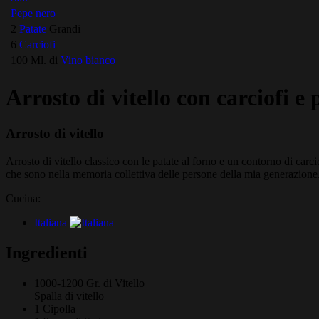
Pepe nero
2
Patate
Grandi
6
Carciofi
100 Ml. di
Vino bianco
Arrosto di vitello con carciofi e 
Arrosto di vitello
Arrosto di vitello classico con le patate al forno e un contorno di carc
che sono nella memoria collettiva delle persone della mia generazion
Cucina:
Italiana
Ingredienti
1000-1200 Gr. di
Vitello
Spalla di vitello
1
Cipolla