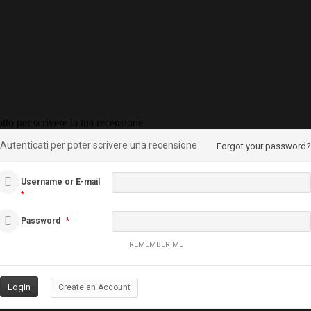
tto per scrivere la tua recensione
Autenticati per poter scrivere una recensione
Forgot your password?
Username or E-mail
*
Password
*
REMEMBER ME
Create an Account