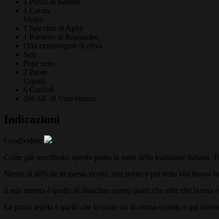
1 Pezzo di
Sedano
1
Carota
Media
1 Spicchio di
Aglio
1 Rametto di
Rosmarino
Olio extravergine di oliva
Sale
Pepe nero
2
Patate
Grandi
6
Carciofi
100 Ml. di
Vino bianco
Indicazioni
Condividere
Come già specificato, questo piatto fa parte della tradizione italiana. Ti
Niente di difficile in questa ricetta, tutti prima o poi nella vita hanno f
Il mio intento è quello di rilanciare questo piatto che oltre che buono 
La prima regola è quella che la carne sia di ottima qualità, e quì dovet