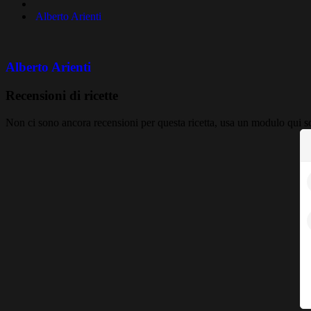
Alberto Arienti
Alberto Arienti
Recensioni di ricette
Non ci sono ancora recensioni per questa ricetta, usa un modulo qui so