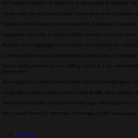
Se l’arrosto lo tagliate e lo legate voi, avrete la scelta di eliminare il
Tenete conto che per essere gustoso l’arrosto deve avere un pochino di g
Quando avrete l’arrosto pronto, con una fetta di pancetta e un rametto 
Aggiungete sale, pepe, la cipolla a fettine, il sedano a pezzi, la carota a
Rosolate bene e aggiungete il vino bianco, poi incoperchiate e abbassate
La cottura della carne a bassa temperatura, sia nel forno che in tegame
Grosso modo un arrosto di circa 1200 gr. cucina in 1 ora e trenta minuti
pepe se serve.
Se sciegliete di cucinare al forno bastano 160 gradi il tempo grosso 
La pirofila di cottura non deve essere troppo grande, deve contenere gi
Servite sopra un piatto di portata con il suo sugo contornando con i carci
Per i carciofi basterà un ottimo olio extravergine di oliva aromatizzato c
Commento