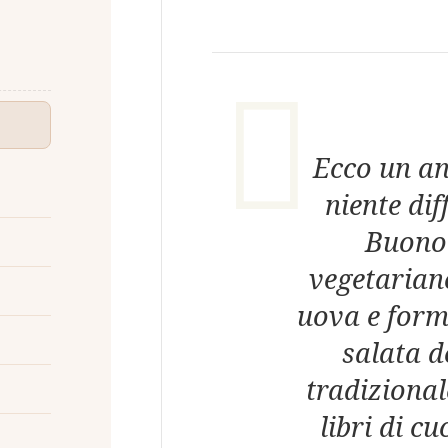
Ecco un an
niente dif
Buono 
vegetariano
uova e form
salata d
tradizionale
libri di c