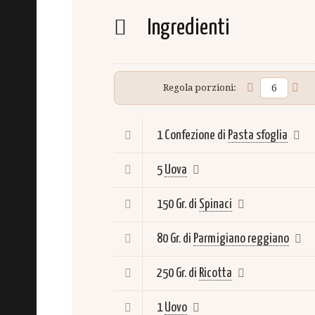
Ingredienti
Regola porzioni:
1 Confezione di
Pasta sfoglia
5
Uova
150 Gr. di
Spinaci
80 Gr. di
Parmigiano reggiano
250 Gr. di
Ricotta
1
Uovo