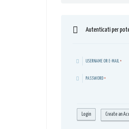
Autenticati per pot
USERNAME OR E-MAIL
*
PASSWORD
*
Create an Ac