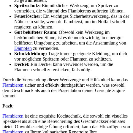
zu gewährleisten.
Spritzschutz:
Ein nützliches Werkzeug, um Spritzer zu
vermeiden, die während des Flambierens auftreten können.
Feuerlöscher:
Ein wichtiges Sicherheitswerkzeug, das in der
Nähe sein sollte, wenn du flambierst, um im Notfall schnell
reagieren zu können.
Gut belüfteter Raum:
Obwohl kein Werkzeug im
herkömmlichen Sinne, ist es dennoch wichtig, in einer gut
belüfteten Umgebung zu arbeiten, um die Ansammlung von
Dämpfen
zu vermeiden.
Schutzkleidung:
Trage immer geeignete Kleidung, um dich
vor möglichen Spritzern oder Flammen zu schützen.
Deckel:
Ein Deckel kann verwendet werden, um die
Flammen schnell zu ersticken, falls nötig.
Durch die Verwendung dieser Werkzeuge und Hilfsmittel kann das
Flambieren
sicher und effektiv durchgeführt werden, was sowohl
dem Geschmack als auch der Präsentation deiner Gerichte zugute
kommt.
Fazit
Flambieren
ist eine exquisite Kochtechnik, die sowohl ein visuelles
Spektakel als auch eine Bereicherung des Geschmackserlebnisses
bietet. Obwohl es einige Übung erfordert, kann das Hinzufügen von
Flambieren
zu Ihrem kulinarischen Repertoire Ihre