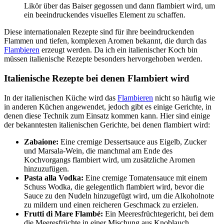
Likör über das Baiser gegossen und dann flambiert wird, um
ein beeindruckendes visuelles Element zu schaffen.
Diese internationalen Rezepte sind für ihre beeindruckenden
Flammen und tiefen, komplexen Aromen bekannt, die durch das
Flambieren
erzeugt werden. Da ich ein italienischer Koch bin
müssen italienische Rezepte besonders hervorgehoben werden.
Italienische Rezepte bei denen Flambiert wird
In der italienischen Küche wird das
Flambieren
nicht so häufig wie
in anderen Küchen angewendet, jedoch gibt es einige Gerichte, in
denen diese Technik zum Einsatz kommen kann. Hier sind einige
der bekanntesten italienischen Gerichte, bei denen flambiert wird:
Zabaione:
Eine cremige Dessertsauce aus Eigelb, Zucker
und Marsala-Wein, die manchmal am Ende des
Kochvorgangs flambiert wird, um zusätzliche Aromen
hinzuzufügen.
Pasta alla Vodka:
Eine cremige Tomatensauce mit einem
Schuss Wodka, die gelegentlich flambiert wird, bevor die
Sauce zu den Nudeln hinzugefügt wird, um die Alkoholnote
zu mildern und einen reicheren Geschmack zu erzielen.
Frutti di Mare Flambé:
Ein Meeresfrüchtegericht, bei dem
die Meeresfrüchte in einer Mischung aus Knoblauch,