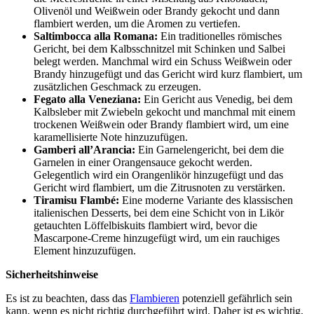
Olivenöl und Weißwein oder Brandy gekocht und dann
flambiert werden, um die Aromen zu vertiefen.
Saltimbocca alla Romana:
Ein traditionelles römisches
Gericht, bei dem Kalbsschnitzel mit Schinken und Salbei
belegt werden. Manchmal wird ein Schuss Weißwein oder
Brandy hinzugefügt und das Gericht wird kurz flambiert, um
zusätzlichen Geschmack zu erzeugen.
Fegato alla Veneziana:
Ein Gericht aus Venedig, bei dem
Kalbsleber mit Zwiebeln gekocht und manchmal mit einem
trockenen Weißwein oder Brandy flambiert wird, um eine
karamellisierte Note hinzuzufügen.
Gamberi all’Arancia:
Ein Garnelengericht, bei dem die
Garnelen in einer Orangensauce gekocht werden.
Gelegentlich wird ein Orangenlikör hinzugefügt und das
Gericht wird flambiert, um die Zitrusnoten zu verstärken.
Tiramisu Flambé:
Eine moderne Variante des klassischen
italienischen Desserts, bei dem eine Schicht von in Likör
getauchten Löffelbiskuits flambiert wird, bevor die
Mascarpone-Creme hinzugefügt wird, um ein rauchiges
Element hinzuzufügen.
Sicherheitshinweise
Es ist zu beachten, dass das
Flambieren
potenziell gefährlich sein
kann, wenn es nicht richtig durchgeführt wird. Daher ist es wichtig,