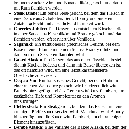
braunem Zucker, Zimt und Bananenlikör gekocht und dann
mit Rum flambiert werden.
Steak Diane:
Ein feines Steakgericht, bei dem das Fleisch in
einer Sauce aus Schalotten, Senf, Brandy und anderen
Zutaten gekocht und anschließend flambiert wird.
Cherries Jubilee:
Ein Dessert aus entsteinten Kirschen, die
in einer Sauce aus Kirschlikör und Brandy gekocht und dann
flambiert werden, oft serviert über Vanilleeis.
Saganaki:
Ein traditionelles griechisches Gericht, bei dem
Käse in einer Pfanne mit einem Schuss Brandy erhitzt und
dann vor dem Servieren flambiert wird.
Baked Alaska
:
Ein Dessert, das aus einer Eisschicht besteht,
die mit Kuchen bedeckt und dann mit Baiser überzogen ist,
das oft flambiert wird, um eine leicht karamellisierte
Oberfläche zu erzielen.
Coq au Vin:
Ein französisches Gericht, bei dem Huhn in
einer reichen Weinsauce gekocht wird. Gelegentlich wird
Brandy hinzugefügt und das Gericht wird kurz flambiert, um
zusätzliche Tiefe und Komplexität zu den Aromen
hinzuzufügen.
Pfeffersteak:
Ein Steakgericht, bei dem das Fleisch mit einer
cremigen Pfeffersauce serviert wird. Manchmal wird Brandy
hinzugefügt und die Sauce wird flambiert, um ein rauchiges
Element hinzuzufügen.
Bombe Alaska:
Eine Variante des Baked Alaska, bei dem der